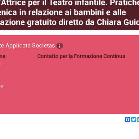
ttrice per il Teatro infantile. Pratich
enica in relazione ai bambini e alle
zione gratuito diretto da Chiara Guid
rte Applicata Societas
one
Contatto per la Formazione Continua
i
as
Fac
T