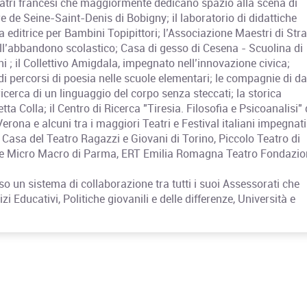
 teatri francesi che maggiormente dedicano spazio alla scena di
 de Seine-Saint-Denis di Bobigny; il laboratorio di didattiche
 editrice per Bambini Topipittori; l’Associazione Maestri di Str
ell’abbandono scolastico; Casa di gesso di Cesena - Scuolina di
i ; il Collettivo Amigdala, impegnato nell’innovazione civica;
i percorsi di poesia nelle scuole elementari; le compagnie di d
erca di un linguaggio del corpo senza steccati; la storica
a Colla; il Centro di Ricerca "Tiresia. Filosofia e Psicoanalisi" 
rona e alcuni tra i maggiori Teatri e Festival italiani impegnati
 Casa del Teatro Ragazzi e Giovani di Torino, Piccolo Teatro di
one Micro Macro di Parma, ERT Emilia Romagna Teatro Fondazio
o un sistema di collaborazione tra tutti i suoi Assessorati che
zi Educativi, Politiche giovanili e delle differenze, Università e