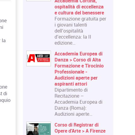
Accademia Cortina,
ospitalità di eccellenza
e cultura del benessere
Formazione gratuita per
ione
i giovani talenti
ni
dell’ospitalità
d’eccellenza: la II
 la
edizione…
Accademia Europea di
Danza > Corso di Alta
Formazione e Tirocinio
Professionale -
Audizioni aperte per
aspiranti attori
ione
Dipartimento di
t di
Recitazione –
oquio
Accademia Europea di
Danza (Roma):
Audizioni aperte…
Corso di Registrar di
Opere d'Arte > A Firenze