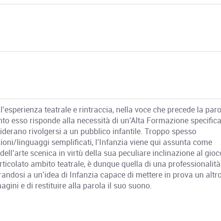
’esperienza teatrale e rintraccia, nella voce che precede la parol
nto esso risponde alla necessità di un’Alta Formazione specific
desiderano rivolgersi a un pubblico infantile. Troppo spesso
oni/linguaggi semplificati, l’Infanzia viene qui assunta come
ell’arte scenica in virtù della sua peculiare inclinazione al gioc
rticolato ambito teatrale, è dunque quella di una professionalità
irandosi a un’idea di Infanzia capace di mettere in prova un altr
ini e di restituire alla parola il suo suono.