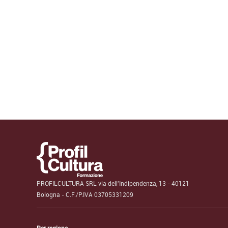
PROFILCULTURA SRL via dell'Indipendenza, 13 - 40121
Bologna - C.F./P.IVA 03705331209