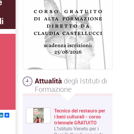
e
i
Attualità
degli Istituti di
Formazione
Tecnico del restauro per
ebook
witter
LinkedIn
Share
i beni culturali - corso
triennale GRATUITO
L'Istituto Veneto per i