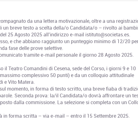
ccompagnato da una lettera motivazionale, oltre a una registraz
 di un breve testo a scelta della/o Candidata/o – rivolto ai bambi
 del 25 Agosto 2025 all’indirizzo e-mail istituto@societas.es.
cesso, e che abbiano raggiunto un punteggio minimo di 12/20 per
da fase delle prove selettive.
comunicato tramite e-mail personale il giorno 28 Agosto 2025.
o il Teatro Comandini di Cesena, sede del Corso, i giorni 9 e 10
massimo complessivo 50 punti) e da un colloquio attitudinale
i e Vito Matera.
l momento, in forma di testo scritto, una breve fiaba di tradiz
parole. Seconda prova: la/il Candidata/o dovrà affrontare un tes
posto dalla commissione. La selezione si completa con un Coll
à in forma scritta – via e-mail – entro il 15 Settembre 2025.