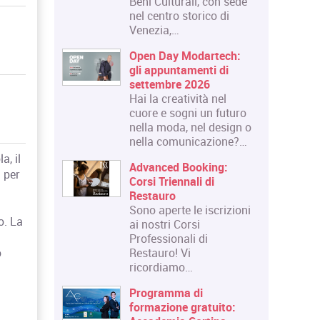
Beni Culturali, con sede
nel centro storico di
Venezia,…
Open Day Modartech:
gli appuntamenti di
settembre 2026
Hai la creatività nel
cuore e sogni un futuro
nella moda, nel design o
nella comunicazione?…
a, il
Advanced Booking:
a per
Corsi Triennali di
Restauro
Sono aperte le iscrizioni
o. La
ai nostri Corsi
Professionali di
Restauro! Vi
o
ricordiamo…
Programma di
formazione gratuito: