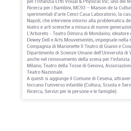
per l’Infanzia Erth Visual & Physical Inc; uno dei
Ricerca per i Bambini, MC93 – Maison de la Culture
sperimentali d’arte Cenci Casa Laboratorio; la casa
Napoli, che interviene intorno alla problematica d
teatro e arti sceniche a misura di nuove generazion
L’Arboreto - Teatro Dimora di Mondaino, ideatore d
Dewey Dell e Arts Mouvementés, impegnate nella ric
Compagnia di Marionette Il Teatro di Gianni e Cosett
Dipartimento di Scienze Umane dell’Università di Ve
anche nel rinnovamento della scena per l’infanzia:
Milano, Teatro della Tosse di Genova, Associazi
Teatro Nazionale.
A questi si aggiunge il Comune di Cesena, attravers
toccano l’universo infantile (Cultura, Scuola e Servi
Ricerca, Servizi per le persone e le famiglie).