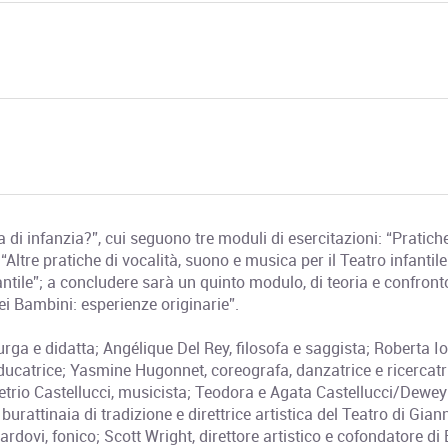
a di infanzia?”, cui seguono tre moduli di esercitazioni: “Pratich
 “Altre pratiche di vocalità, suono e musica per il Teatro infantile
fantile”; a concludere sarà un quinto modulo, di teoria e confront
ei Bambini: esperienze originarie”.
rga e didatta; Angélique Del Rey, filosofa e saggista; Roberta Iol
ducatrice; Yasmine Hugonnet, coreografa, danzatrice e ricercatr
metrio Castellucci, musicista; Teodora e Agata Castellucci/Dewey 
rattinaia di tradizione e direttrice artistica del Teatro di Giann
dovi, fonico; Scott Wright, direttore artistico e cofondatore di 