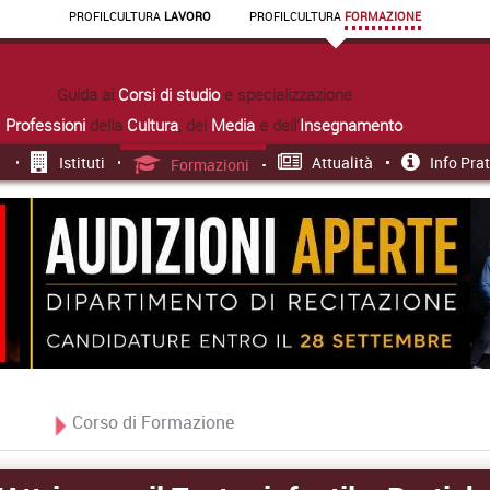
PROFIL
CULTURA
LAVORO
PROFIL
CULTURA
FORMAZIONE
Guida ai
Corsi di studio
e specializzazione
Professioni
della
Cultura
, dei
Media
e dell'
Insegnamento
Istituti
Attualità
Info Pra
Formazioni
Corso di Formazione