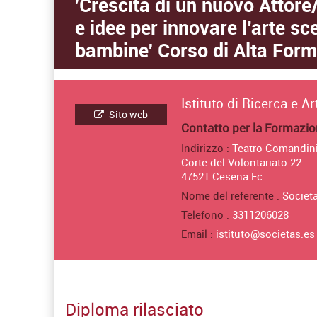
'Crescita di un nuovo Attore/A
e idee per innovare l’arte sc
bambine' Corso di Alta Forma
Istituto di Ricerca e A
Sito web
Contatto per la Formazi
Indirizzo :
Teatro Comandin
Corte del Volontariato 22
47521 Cesena Fc
Nome del referente :
Societ
Telefono :
3311206028
Email :
istituto@societas.es
Diploma rilasciato