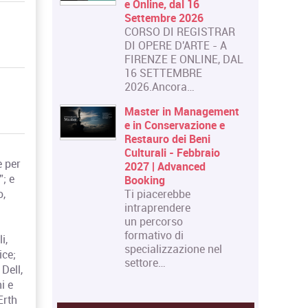
e Online, dal 16
Settembre 2026
CORSO DI REGISTRAR
DI OPERE D'ARTE - A
FIRENZE E ONLINE, DAL
16 SETTEMBRE
2026.Ancora…
Master in Management
e in Conservazione e
Restauro dei Beni
Culturali - Febbraio
e per
2027 | Advanced
”; e
Booking
Ti piacerebbe
o,
intraprendere
un percorso
formativo di
i,
specializzazione nel
ice;
settore…
Dell,
i e
Erth