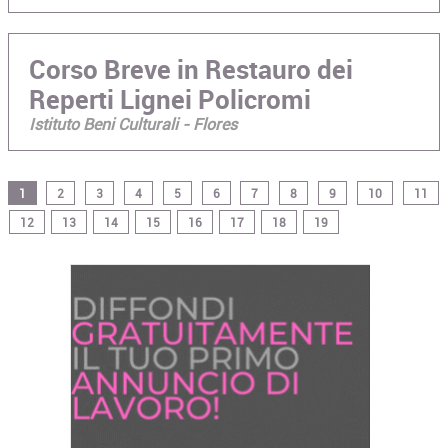
Corso Breve in Restauro dei
Reperti Lignei Policromi
Istituto Beni Culturali - Flores
1
2
3
4
5
6
7
8
9
10
11
12
13
14
15
16
17
18
19