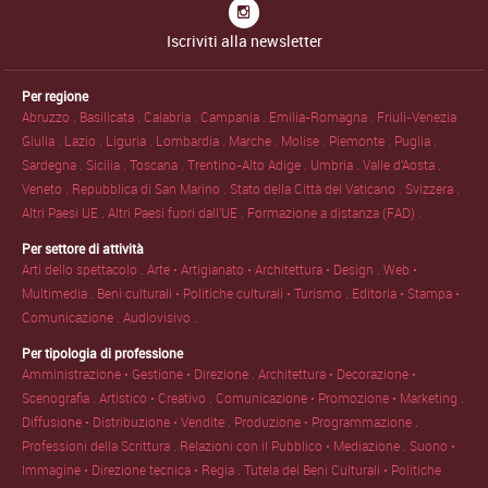
Iscriviti alla newsletter
Per regione
Abruzzo .
Basilicata .
Calabria .
Campania .
Emilia-Romagna .
Friuli-Venezia
Giulia .
Lazio .
Liguria .
Lombardia .
Marche .
Molise .
Piemonte .
Puglia .
Sardegna .
Sicilia .
Toscana .
Trentino-Alto Adige .
Umbria .
Valle d'Aosta .
Veneto .
Repubblica di San Marino .
Stato della Città del Vaticano .
Svizzera .
Altri Paesi UE .
Altri Paesi fuori dall'UE .
Formazione a distanza (FAD) .
Per settore di attività
Arti dello spettacolo .
Arte • Artigianato • Architettura • Design .
Web •
Multimedia .
Beni culturali • Politiche culturali • Turismo .
Editoria • Stampa •
Comunicazione .
Audiovisivo .
Per tipologia di professione
Amministrazione • Gestione • Direzione .
Architettura • Decorazione •
Scenografia .
Artistico • Creativo .
Comunicazione • Promozione • Marketing .
Diffusione • Distribuzione • Vendite .
Produzione • Programmazione .
Professioni della Scrittura .
Relazioni con il Pubblico • Mediazione .
Suono •
Immagine • Direzione tecnica • Regia .
Tutela dei Beni Culturali • Politiche