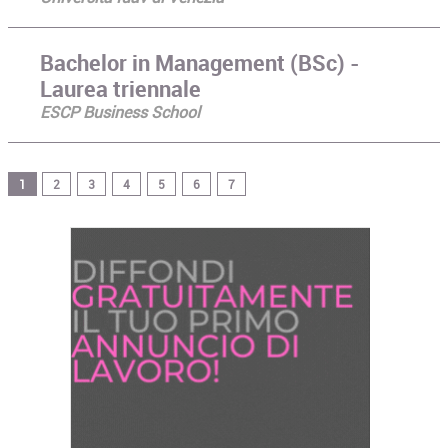
Bachelor in Management (BSc) -
Laurea triennale
ESCP Business School
1
2
3
4
5
6
7