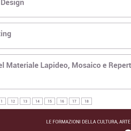
 Design
ting
el Materiale Lapideo, Mosaico e Repert
11
12
13
14
15
16
17
18
LE FORMAZIONI DELLA CULTURA, ART