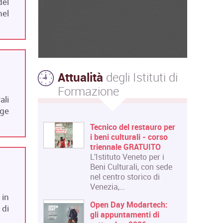
del
nel
Attualità
degli Istituti di
Formazione
ali
gge
Tecnico del restauro per
i beni culturali - corso
triennale GRATUITO
L'Istituto Veneto per i
Beni Culturali, con sede
nel centro storico di
Venezia,…
 in
Open Day Modartech:
 di
gli appuntamenti di