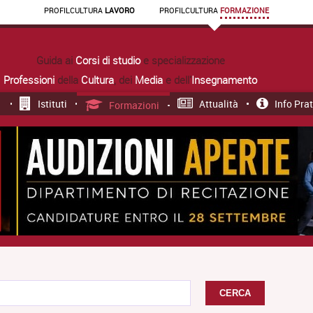
PROFIL
CULTURA
LAVORO
PROFIL
CULTURA
FORMAZIONE
Guida ai
Corsi di studio
e specializzazione
Professioni
della
Cultura
, dei
Media
e dell'
Insegnamento
Istituti
Attualità
Info Pra
Formazioni
CERCA