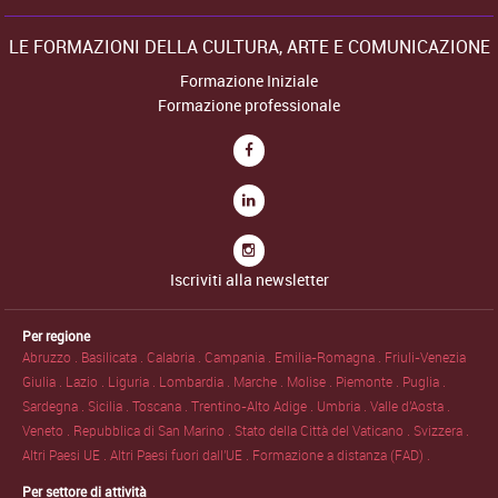
LE FORMAZIONI DELLA CULTURA, ARTE E COMUNICAZIONE
Formazione Iniziale
Formazione professionale
Iscriviti alla newsletter
Per regione
Abruzzo .
Basilicata .
Calabria .
Campania .
Emilia-Romagna .
Friuli-Venezia
Giulia .
Lazio .
Liguria .
Lombardia .
Marche .
Molise .
Piemonte .
Puglia .
Sardegna .
Sicilia .
Toscana .
Trentino-Alto Adige .
Umbria .
Valle d'Aosta .
Veneto .
Repubblica di San Marino .
Stato della Città del Vaticano .
Svizzera .
Altri Paesi UE .
Altri Paesi fuori dall'UE .
Formazione a distanza (FAD) .
Per settore di attività