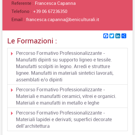
Referente :
Francesca Capanna
Telefono :
+39 06 67236350
Email :
francesca.capanna@beniculturali.it
Facebook
Twitter
Linked
Sha
Le Formazioni :
Percorso Formativo Professionalizzante -
Manufatti dipinti su supporto ligneo e tessile.
Manufatti scolpiti in legno. Arredi e strutture
lignee. Manufatti in materiali sintetici lavorati,
assemblati e/o dipinti
Percorso Formativo Professionalizzante -
Materiali e manufatti ceramici, vitrei e organici.
Materiali e manufatti in metallo e leghe
Percorso Formativo Professionalizzante -
Materiali lapidei e derivati; superfici decorate
dell’architettura