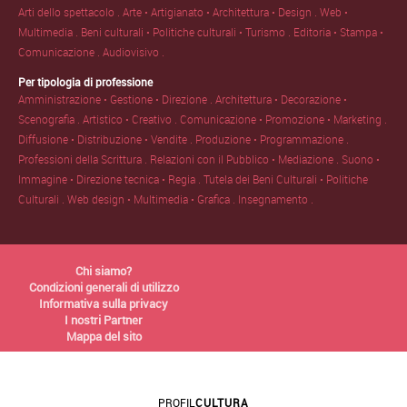
Arti dello spettacolo .
Arte • Artigianato • Architettura • Design .
Web •
Multimedia .
Beni culturali • Politiche culturali • Turismo .
Editoria • Stampa •
Comunicazione .
Audiovisivo .
Per tipologia di professione
Amministrazione • Gestione • Direzione .
Architettura • Decorazione •
Scenografia .
Artistico • Creativo .
Comunicazione • Promozione • Marketing .
Diffusione • Distribuzione • Vendite .
Produzione • Programmazione .
Professioni della Scrittura .
Relazioni con il Pubblico • Mediazione .
Suono •
Immagine • Direzione tecnica • Regia .
Tutela dei Beni Culturali • Politiche
Culturali .
Web design • Multimedia • Grafica .
Insegnamento .
Chi siamo?
Condizioni generali di utilizzo
Informativa sulla privacy
I nostri Partner
Mappa del sito
PROFIL
CULTURA