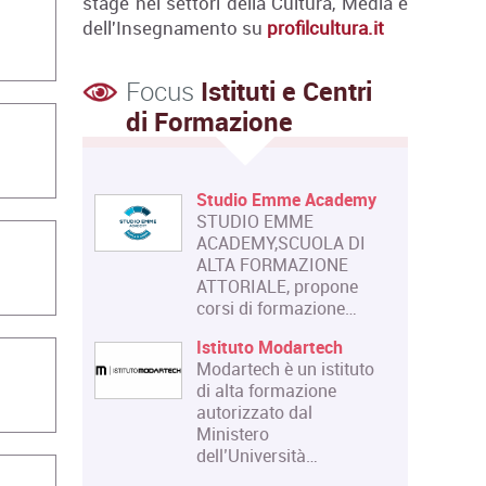
stage nei settori della Cultura, Media e
dell'Insegnamento su
profilcultura.it
Focus
Istituti e Centri
di Formazione
Studio Emme Academy
STUDIO EMME
ACADEMY,SCUOLA DI
ALTA FORMAZIONE
ATTORIALE, propone
corsi di formazione…
Istituto Modartech
Modartech è un istituto
di alta formazione
autorizzato dal
Ministero
dell’Università…