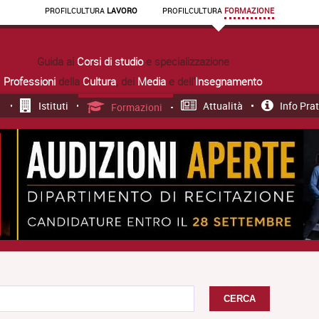
PROFIL
CULTURA
LAVORO
PROFIL
CULTURA
FORMAZIONE
Guida ai
Corsi di studio
e specializzazione
Professioni
della
Cultura
, dei
Media
e dell'
Insegnamento
Istituti
Attualità
Info Pra
Formazioni
CERCA