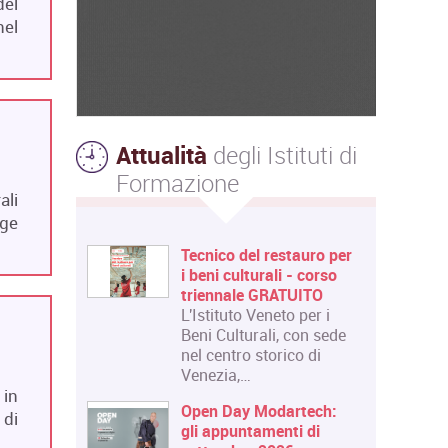
del
nel
Attualità
degli Istituti di
Formazione
ali
gge
Tecnico del restauro per
i beni culturali - corso
triennale GRATUITO
L'Istituto Veneto per i
Beni Culturali, con sede
nel centro storico di
Venezia,…
 in
Open Day Modartech:
 di
gli appuntamenti di