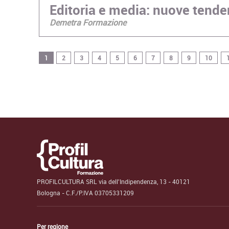
Editoria e media: nuove tende
Demetra Formazione
1
2
3
4
5
6
7
8
9
10
PROFILCULTURA SRL via dell'Indipendenza, 13 - 40121
Bologna - C.F./P.IVA 03705331209
Per regione