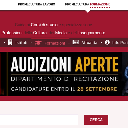
PROFIL
CULTURA
LAVORO
PROFIL
CULTURA
FORMAZIONE
Guida ai
Corsi di studio
e specializzazione
Professioni
della
Cultura
, dei
Media
e dell'
Insegnamento
Istituti
Attualità
Info Pra
Formazioni
CERCA