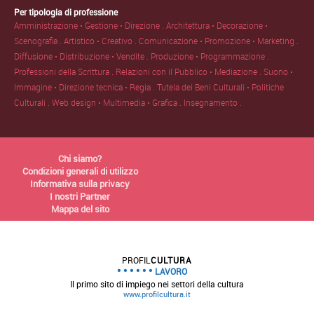
Per tipologia di professione
Amministrazione • Gestione • Direzione .
Architettura • Decorazione •
Scenografia .
Artistico • Creativo .
Comunicazione • Promozione • Marketing .
Diffusione • Distribuzione • Vendite .
Produzione • Programmazione .
Professioni della Scrittura .
Relazioni con il Pubblico • Mediazione .
Suono •
Immagine • Direzione tecnica • Regia .
Tutela dei Beni Culturali • Politiche
Culturali .
Web design • Multimedia • Grafica .
Insegnamento .
Chi siamo?
Condizioni generali di utilizzo
Informativa sulla privacy
I nostri Partner
Mappa del sito
PROFIL
CULTURA
LAVORO
Il primo sito di impiego nei settori della cultura
www.profilcultura.it