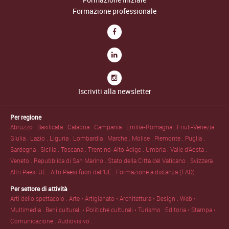
Formazione Iniziale
Formazione professionale
Iscriviti alla newsletter
Per regione
Abruzzo .
Basilicata .
Calabria .
Campania .
Emilia-Romagna .
Friuli-Venezia
Giulia .
Lazio .
Liguria .
Lombardia .
Marche .
Molise .
Piemonte .
Puglia .
Sardegna .
Sicilia .
Toscana .
Trentino-Alto Adige .
Umbria .
Valle d'Aosta .
Veneto .
Repubblica di San Marino .
Stato della Città del Vaticano .
Svizzera .
Altri Paesi UE .
Altri Paesi fuori dall'UE .
Formazione a distanza (FAD) .
Per settore di attività
Arti dello spettacolo .
Arte • Artigianato • Architettura • Design .
Web •
Multimedia .
Beni culturali • Politiche culturali • Turismo .
Editoria • Stampa •
Comunicazione .
Audiovisivo .