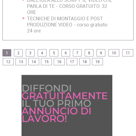
PARLA DI TE - CORSO GRATUITO: 32
ORE
TECNICHE DI MONTAGGIO E POST
PRODUZIONE VIDEO - corso gratuito:
24 ore
1
2
3
4
5
6
7
8
9
10
11
12
13
14
15
16
17
18
19