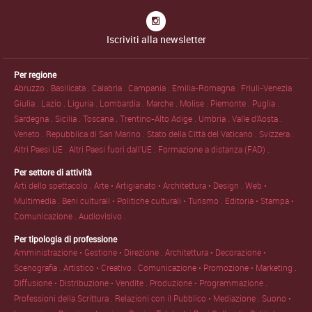
Iscriviti alla newsletter
Per regione
Abruzzo .
Basilicata .
Calabria .
Campania .
Emilia-Romagna .
Friuli-Venezia
Giulia .
Lazio .
Liguria .
Lombardia .
Marche .
Molise .
Piemonte .
Puglia .
Sardegna .
Sicilia .
Toscana .
Trentino-Alto Adige .
Umbria .
Valle d'Aosta .
Veneto .
Repubblica di San Marino .
Stato della Città del Vaticano .
Svizzera .
Altri Paesi UE .
Altri Paesi fuori dall'UE .
Formazione a distanza (FAD) .
Per settore di attività
Arti dello spettacolo .
Arte • Artigianato • Architettura • Design .
Web •
Multimedia .
Beni culturali • Politiche culturali • Turismo .
Editoria • Stampa •
Comunicazione .
Audiovisivo .
Per tipologia di professione
Amministrazione • Gestione • Direzione .
Architettura • Decorazione •
Scenografia .
Artistico • Creativo .
Comunicazione • Promozione • Marketing .
Diffusione • Distribuzione • Vendite .
Produzione • Programmazione .
Professioni della Scrittura .
Relazioni con il Pubblico • Mediazione .
Suono •