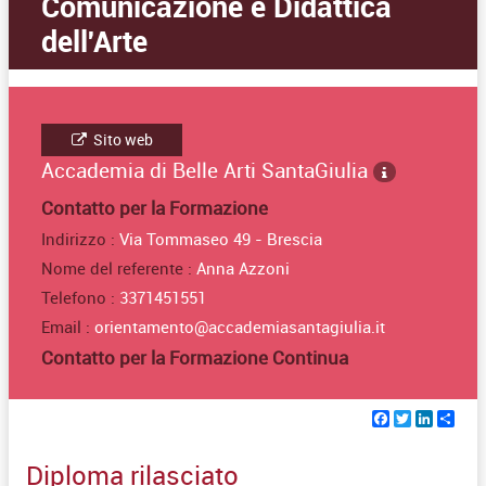
Comunicazione e Didattica
dell'Arte
Sito web
Accademia di Belle Arti SantaGiulia
Contatto per la Formazione
Indirizzo :
Via Tommaseo 49 - Brescia
Nome del referente :
Anna Azzoni
Telefono :
3371451551
Email :
orientamento@accademiasantagiulia.it
Contatto per la Formazione Continua
Facebook
Twitter
Linked
Sha
Diploma rilasciato