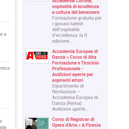
Accademia Cortina,
ospitalità di eccellenza
e cultura del benessere
Formazione gratuita per
i giovani talenti
dell’ospitalità
to a
d’eccellenza: la II
edizione…
Accademia Europea di
Danza > Corso di Alta
Formazione e Tirocinio
cnica
Professionale -
Audizioni aperte per
aspiranti attori
Dipartimento di
Recitazione –
Accademia Europea di
Danza (Roma):
Audizioni aperte…
Corso di Registrar di
e
Opere d'Arte > A Firenze
ante