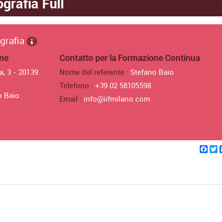
grafia Full
ografia
one
Contatto per la Formazione Continua
a, 3 - 20139
Nome del referente :
Stefano Baio
Telefono :
+39 02 58105598
o Baio
Email :
info@iifmilano.com
Fac
T