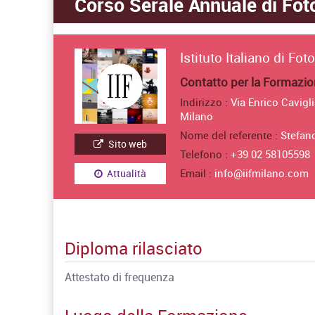
Corso Serale Annuale di Foto
Istituto Italiano di Fot
Contatto per la Formazi
Indirizzo :
Via Enrico Cavigli
Milano
Nome del referente :
Stefan
Sito web
Telefono :
+39 02 58105598
Email :
info@iifmilano.com
Attualità
Diploma rilasciato
Attestato di frequenza