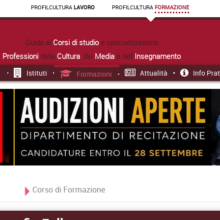
PROFIL
CULTURA
LAVORO
PROFIL
CULTURA
FORMAZIONE
Guida ai
Corsi di studio
e specializzazione
Professioni
della
Cultura
, dei
Media
e dell'
Insegnamento
Istituti
Attualità
Info Pra
Formazioni
Corso di Formazione