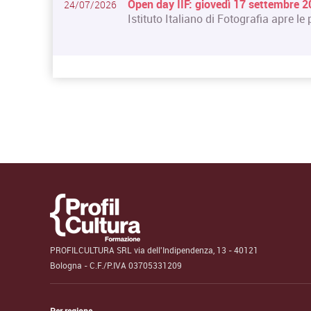
Open day IIF: giovedì 17 settembre 
24/07/2026
Istituto Italiano di Fotografia apre le p
PROFILCULTURA SRL via dell'Indipendenza, 13 - 40121
Bologna - C.F./P.IVA 03705331209