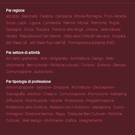
Per regione
Abruzzo .
Basilicata .
Calabria .
Campania .
Emilia-Romagna .
Friuli-Venezia
Giulia .
Lazio .
Liguria .
Lombardia .
Marche .
Molise .
Piemonte .
Puglia .
Sardegna .
Sicilia .
Toscana .
Trentino-Alto Adige .
Umbria .
Valle d'Aosta .
Veneto .
Repubblica di San Marino .
Stato della Città del Vaticano .
Svizzera .
Altri Paesi UE .
Altri Paesi fuori dall'UE .
Formazione a distanza (FAD) .
Per settore di attività
Arti dello spettacolo .
Arte • Artigianato • Architettura • Design .
Web •
Multimedia .
Beni culturali • Politiche culturali • Turismo .
Editoria • Stampa •
Comunicazione .
Audiovisivo .
Per tipologia di professione
Amministrazione • Gestione • Direzione .
Architettura • Decorazione •
Scenografia .
Artistico • Creativo .
Comunicazione • Promozione • Marketing .
Diffusione • Distribuzione • Vendite .
Produzione • Programmazione .
Professioni della Scrittura .
Relazioni con il Pubblico • Mediazione .
Suono •
Immagine • Direzione tecnica • Regia .
Tutela dei Beni Culturali • Politiche
Culturali .
Web design • Multimedia • Grafica .
Insegnamento .