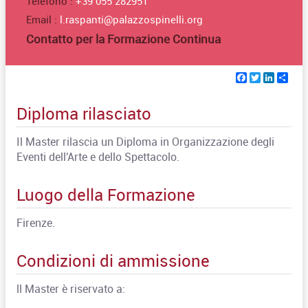
Telefono :
+39 055 282951
Email :
l.raspanti@palazzospinelli.org
Contatto per la Formazione Continua
Facebook
Twitter
Linked
Sha
Diploma rilasciato
Il Master rilascia un Diploma in Organizzazione degli
Eventi dell'Arte e dello Spettacolo.
Luogo della Formazione
Firenze.
Condizioni di ammissione
ll Master è riservato a: