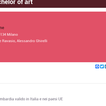
helor of art
one
0134 Milano
 Ravasio, Alessandro Ghirelli
Fac
T
bardia valido in Italia e nei paesi UE