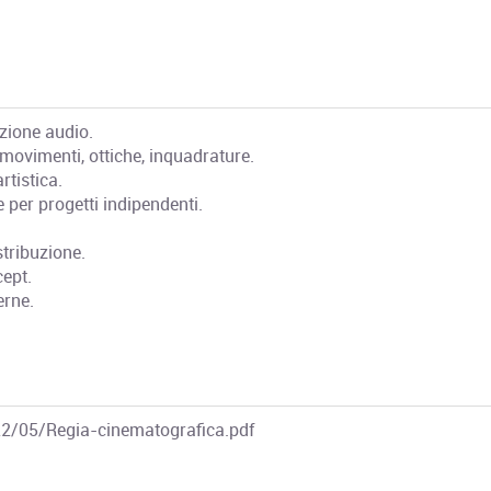
zione audio.
movimenti, ottiche, inquadrature.
rtistica.
le per progetti indipendenti.
stribuzione.
cept.
erne.
.
22/05/Regia-cinematografica.pdf