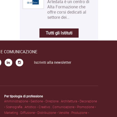
Artedata è un centro di
Alta Formazione che
offre corsi dedicati al
settore dei…
Tutti gli Istituti
E E COMUNICAZIONE
Iscriviti alla newsletter
Per tipologia di professione
Amministrazione • Gestione • Direzione .
Architettura • Decorazione
• Scenografia .
Artistico • Creativo .
Comunicazione • Promozione •
Marketing .
Diffusione • Distribuzione • Vendite .
Produzione •