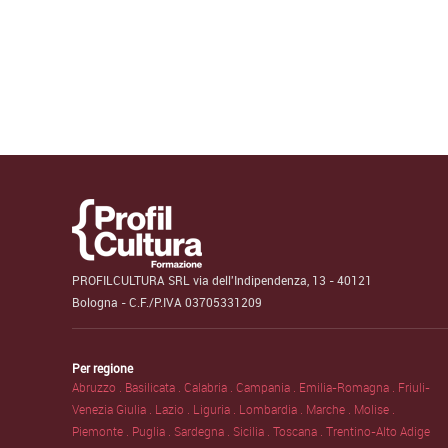
PROFILCULTURA SRL via dell'Indipendenza, 13 - 40121
Bologna - C.F./P.IVA 03705331209
Per regione
Abruzzo .
Basilicata .
Calabria .
Campania .
Emilia-Romagna .
Friuli-
Venezia Giulia .
Lazio .
Liguria .
Lombardia .
Marche .
Molise .
Piemonte .
Puglia .
Sardegna .
Sicilia .
Toscana .
Trentino-Alto Adige