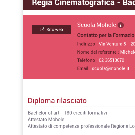
Regia Cinematografica - Bac
Scuola Mohole
Sito web
Contatto per la Formazi
Indirizzo :
Via Ventura 5 - 2
Nome del referente :
Michele
Telefono :
02 36513670
Email :
scuola@mohole.it
Diploma rilasciato
Bachelor of art - 180 crediti formativi
Attestato Mohole
Attestato di competenza professionale Regione Lom