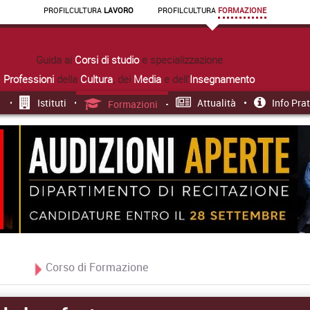
PROFIL
CULTURA
LAVORO
PROFIL
CULTURA
FORMAZIONE
Guida ai
Corsi di studio
e specializzazione
Professioni
della
Cultura
, dei
Media
e dell'
Insegnamento
Istituti
Attualità
Info Pra
Formazioni
Corso di Formazione