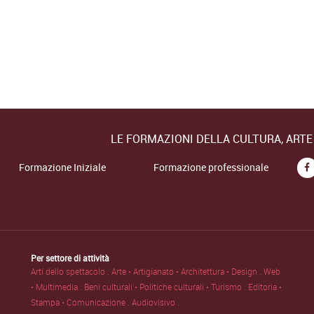
LE FORMAZIONI DELLA CULTURA, ART
Formazione Iniziale
Formazione professionale
Per settore di attività
Arti dello spettacolo .
Arte • Artigianato • Architettura • Design .
Web
• Multimedia .
Beni culturali • Politiche culturali • Turismo .
Editoria •
Stampa • Comunicazione .
Audiovisivo .