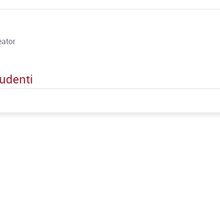
eator
udenti