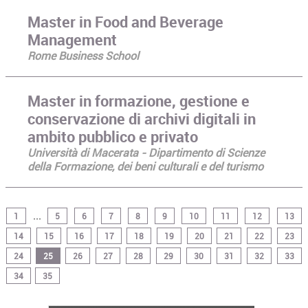
Master in Food and Beverage
Management
Rome Business School
Master in formazione, gestione e
conservazione di archivi digitali in
ambito pubblico e privato
Università di Macerata - Dipartimento di Scienze
della Formazione, dei beni culturali e del turismo
...
1
5
6
7
8
9
10
11
12
13
14
15
16
17
18
19
20
21
22
23
24
25
26
27
28
29
30
31
32
33
34
35