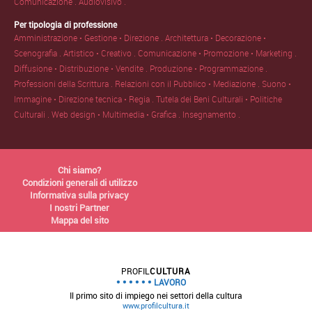
Comunicazione .
Audiovisivo .
Per tipologia di professione
Amministrazione • Gestione • Direzione .
Architettura • Decorazione •
Scenografia .
Artistico • Creativo .
Comunicazione • Promozione • Marketing .
Diffusione • Distribuzione • Vendite .
Produzione • Programmazione .
Professioni della Scrittura .
Relazioni con il Pubblico • Mediazione .
Suono •
Immagine • Direzione tecnica • Regia .
Tutela dei Beni Culturali • Politiche
Culturali .
Web design • Multimedia • Grafica .
Insegnamento .
Chi siamo?
Condizioni generali di utilizzo
Informativa sulla privacy
I nostri Partner
Mappa del sito
PROFIL
CULTURA
LAVORO
Il primo sito di impiego nei settori della cultura
www.profilcultura.it