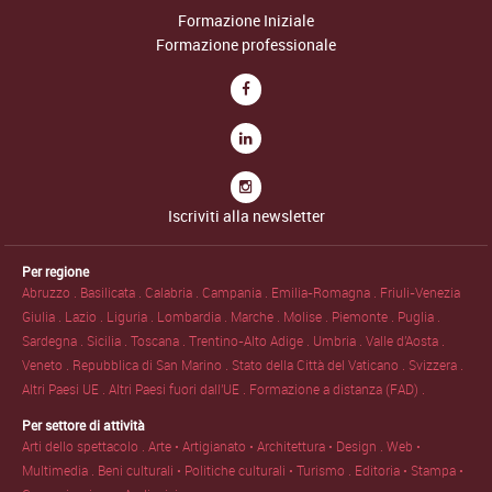
Formazione Iniziale
Formazione professionale
Iscriviti alla newsletter
Per regione
Abruzzo .
Basilicata .
Calabria .
Campania .
Emilia-Romagna .
Friuli-Venezia
Giulia .
Lazio .
Liguria .
Lombardia .
Marche .
Molise .
Piemonte .
Puglia .
Sardegna .
Sicilia .
Toscana .
Trentino-Alto Adige .
Umbria .
Valle d'Aosta .
Veneto .
Repubblica di San Marino .
Stato della Città del Vaticano .
Svizzera .
Altri Paesi UE .
Altri Paesi fuori dall'UE .
Formazione a distanza (FAD) .
Per settore di attività
Arti dello spettacolo .
Arte • Artigianato • Architettura • Design .
Web •
Multimedia .
Beni culturali • Politiche culturali • Turismo .
Editoria • Stampa •