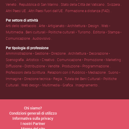
Veneto .
Repubblica di San Marino .
Stato della Città del Vaticano .
Svizzera .
Altri Paesi UE .
Altri Paesi fuori dall'UE .
Formazione a distanza (FAD) .
Per settore di attività
Arti dello spettacolo .
Arte • Artigianato • Architettura • Design .
Web •
Multimedia .
Beni culturali • Politiche culturali • Turismo .
Editoria • Stampa •
Comunicazione .
Audiovisivo .
Per tipologia di professione
Amministrazione • Gestione • Direzione .
Architettura • Decorazione •
Scenografia .
Artistico • Creativo .
Comunicazione • Promozione • Marketing .
Diffusione • Distribuzione • Vendite .
Produzione • Programmazione .
Professioni della Scrittura .
Relazioni con il Pubblico • Mediazione .
Suono •
Immagine • Direzione tecnica • Regia .
Tutela dei Beni Culturali • Politiche
Culturali .
Web design • Multimedia • Grafica .
Insegnamento .
Chi siamo?
Condizioni generali di utilizzo
Informativa sulla privacy
I nostri Partner
Mappa del sito