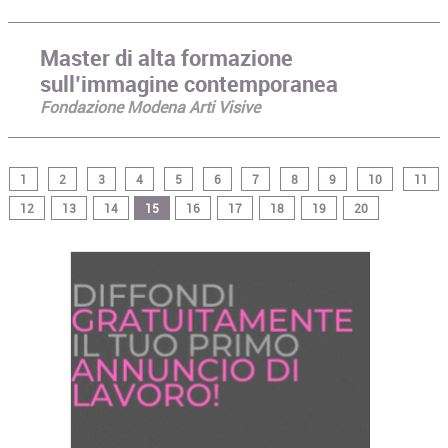
Master di alta formazione
sull’immagine contemporanea
Fondazione Modena Arti Visive
1
2
3
4
5
6
7
8
9
10
11
12
13
14
15
16
17
18
19
20