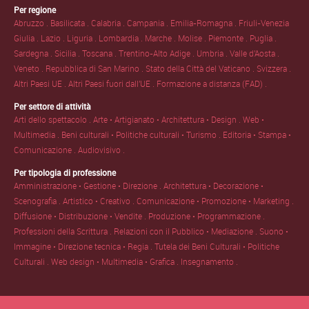
Per regione
Abruzzo .
Basilicata .
Calabria .
Campania .
Emilia-Romagna .
Friuli-Venezia
Giulia .
Lazio .
Liguria .
Lombardia .
Marche .
Molise .
Piemonte .
Puglia .
Sardegna .
Sicilia .
Toscana .
Trentino-Alto Adige .
Umbria .
Valle d'Aosta .
Veneto .
Repubblica di San Marino .
Stato della Città del Vaticano .
Svizzera .
Altri Paesi UE .
Altri Paesi fuori dall'UE .
Formazione a distanza (FAD) .
Per settore di attività
Arti dello spettacolo .
Arte • Artigianato • Architettura • Design .
Web •
Multimedia .
Beni culturali • Politiche culturali • Turismo .
Editoria • Stampa •
Comunicazione .
Audiovisivo .
Per tipologia di professione
Amministrazione • Gestione • Direzione .
Architettura • Decorazione •
Scenografia .
Artistico • Creativo .
Comunicazione • Promozione • Marketing .
Diffusione • Distribuzione • Vendite .
Produzione • Programmazione .
Professioni della Scrittura .
Relazioni con il Pubblico • Mediazione .
Suono •
Immagine • Direzione tecnica • Regia .
Tutela dei Beni Culturali • Politiche
Culturali .
Web design • Multimedia • Grafica .
Insegnamento .