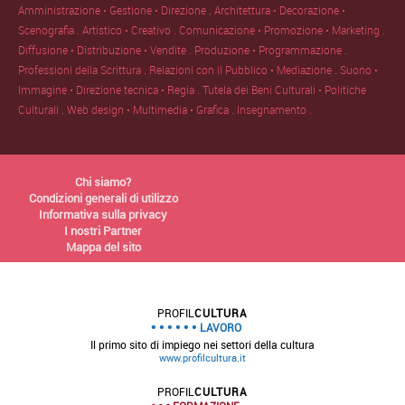
Amministrazione • Gestione • Direzione .
Architettura • Decorazione •
Scenografia .
Artistico • Creativo .
Comunicazione • Promozione • Marketing .
Diffusione • Distribuzione • Vendite .
Produzione • Programmazione .
Professioni della Scrittura .
Relazioni con il Pubblico • Mediazione .
Suono •
Immagine • Direzione tecnica • Regia .
Tutela dei Beni Culturali • Politiche
Culturali .
Web design • Multimedia • Grafica .
Insegnamento .
Chi siamo?
Condizioni generali di utilizzo
Informativa sulla privacy
I nostri Partner
Mappa del sito
PROFIL
CULTURA
LAVORO
Il primo sito di impiego nei settori della cultura
www.profilcultura.it
PROFIL
CULTURA