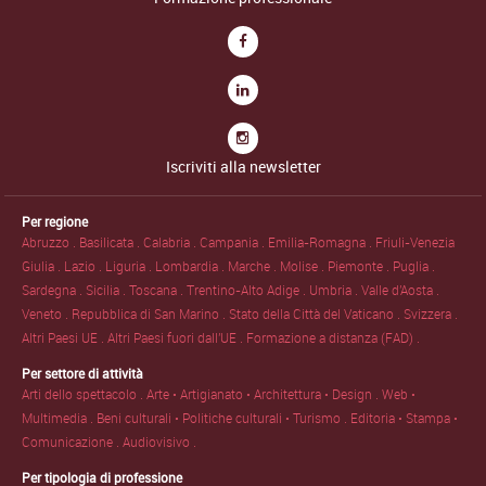
Iscriviti alla newsletter
Per regione
Abruzzo .
Basilicata .
Calabria .
Campania .
Emilia-Romagna .
Friuli-Venezia
Giulia .
Lazio .
Liguria .
Lombardia .
Marche .
Molise .
Piemonte .
Puglia .
Sardegna .
Sicilia .
Toscana .
Trentino-Alto Adige .
Umbria .
Valle d'Aosta .
Veneto .
Repubblica di San Marino .
Stato della Città del Vaticano .
Svizzera .
Altri Paesi UE .
Altri Paesi fuori dall'UE .
Formazione a distanza (FAD) .
Per settore di attività
Arti dello spettacolo .
Arte • Artigianato • Architettura • Design .
Web •
Multimedia .
Beni culturali • Politiche culturali • Turismo .
Editoria • Stampa •
Comunicazione .
Audiovisivo .
Per tipologia di professione