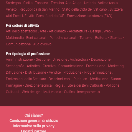
Sardegna .
Sicilia .
Toscana .
Trentino-Alto Adige .
Umbria .
Valle d'Aosta .
Veneto .
Repubblica di San Marino .
Stato della Città del Vaticano .
Svizzera .
Altri Paesi UE .
Altri Paesi fuori dall'UE .
Formazione a distanza (FAD) .
Per settore di attività
Arti dello spettacolo .
Arte • Artigianato • Architettura • Design .
Web •
Multimedia .
Beni culturali • Politiche culturali • Turismo .
Editoria • Stampa •
Comunicazione .
Audiovisivo .
Per tipologia di professione
Amministrazione • Gestione • Direzione .
Architettura • Decorazione •
Scenografia .
Artistico • Creativo .
Comunicazione • Promozione • Marketing .
Diffusione • Distribuzione • Vendite .
Produzione • Programmazione .
Professioni della Scrittura .
Relazioni con il Pubblico • Mediazione .
Suono •
Immagine • Direzione tecnica • Regia .
Tutela dei Beni Culturali • Politiche
Culturali .
Web design • Multimedia • Grafica .
Insegnamento .
Chi siamo?
Condizioni generali di utilizzo
Informativa sulla privacy
I nostri Partner