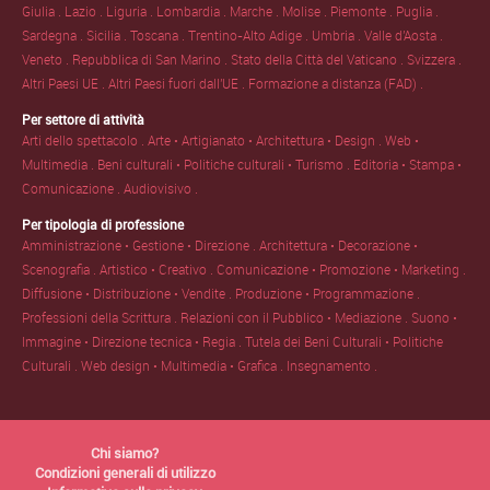
Giulia .
Lazio .
Liguria .
Lombardia .
Marche .
Molise .
Piemonte .
Puglia .
Sardegna .
Sicilia .
Toscana .
Trentino-Alto Adige .
Umbria .
Valle d'Aosta .
Veneto .
Repubblica di San Marino .
Stato della Città del Vaticano .
Svizzera .
Altri Paesi UE .
Altri Paesi fuori dall'UE .
Formazione a distanza (FAD) .
Per settore di attività
Arti dello spettacolo .
Arte • Artigianato • Architettura • Design .
Web •
Multimedia .
Beni culturali • Politiche culturali • Turismo .
Editoria • Stampa •
Comunicazione .
Audiovisivo .
Per tipologia di professione
Amministrazione • Gestione • Direzione .
Architettura • Decorazione •
Scenografia .
Artistico • Creativo .
Comunicazione • Promozione • Marketing .
Diffusione • Distribuzione • Vendite .
Produzione • Programmazione .
Professioni della Scrittura .
Relazioni con il Pubblico • Mediazione .
Suono •
Immagine • Direzione tecnica • Regia .
Tutela dei Beni Culturali • Politiche
Culturali .
Web design • Multimedia • Grafica .
Insegnamento .
Chi siamo?
Condizioni generali di utilizzo