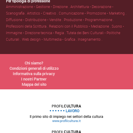
Per tipologia di professione
Amministrazione • Gestione • Direzione .
Architettura • Decorazione •
Scenografia .
Artistico • Creativo .
Comunicazione • Promozione • Marketing .
Diffusione • Distribuzione • Vendite .
Produzione • Programmazione .
Professioni della Scrittura .
Relazioni con il Pubblico • Mediazione .
Suono •
Immagine • Direzione tecnica • Regia .
Tutela dei Beni Culturali • Politiche
Culturali .
Web design • Multimedia • Grafica .
Insegnamento .
Chi siamo?
Condizioni generali di utilizzo
Informativa sulla privacy
I nostri Partner
Mappa del sito
PROFIL
CULTURA
LAVORO
Il primo sito di impiego nei settori della cultura
www.profilcultura.it
PROFIL
CULTURA