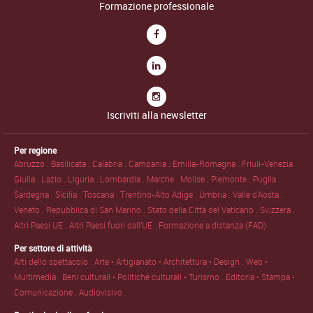
Formazione professionale
Iscriviti alla newsletter
Per regione
Abruzzo .
Basilicata .
Calabria .
Campania .
Emilia-Romagna .
Friuli-Venezia
Giulia .
Lazio .
Liguria .
Lombardia .
Marche .
Molise .
Piemonte .
Puglia .
Sardegna .
Sicilia .
Toscana .
Trentino-Alto Adige .
Umbria .
Valle d'Aosta .
Veneto .
Repubblica di San Marino .
Stato della Città del Vaticano .
Svizzera .
Altri Paesi UE .
Altri Paesi fuori dall'UE .
Formazione a distanza (FAD) .
Per settore di attività
Arti dello spettacolo .
Arte • Artigianato • Architettura • Design .
Web •
Multimedia .
Beni culturali • Politiche culturali • Turismo .
Editoria • Stampa •
Comunicazione .
Audiovisivo .