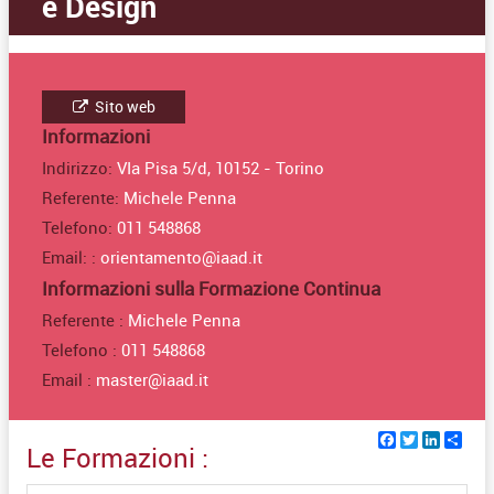
e Design
Sito web
Informazioni
Indirizzo:
VIa Pisa 5/d, 10152 - Torino
Referente:
Michele Penna
Telefono:
011 548868
Email: :
orientamento@iaad.it
Informazioni sulla Formazione Continua
Referente :
Michele Penna
Telefono :
011 548868
Email :
master@iaad.it
Facebook
Twitter
Linked
Sha
Le Formazioni :