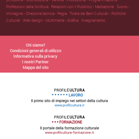
Professioni della Scrittura .
Relazioni con il Pubblico • Mediazione .
Suono •
Immagine • Direzione tecnica • Regia .
Tutela dei Beni Culturali • Politiche
Culturali .
Web design • Multimedia • Grafica .
Insegnamento .
Chi siamo?
Condizioni generali di utilizzo
Informativa sulla privacy
I nostri Partner
Mappa del sito
PROFIL
CULTURA
LAVORO
Il primo sito di impiego nei settori della cultura
www.profilcultura.it
PROFIL
CULTURA
FORMAZIONE
Il portale della formazione culturale
www.profilcultura-formazione.it