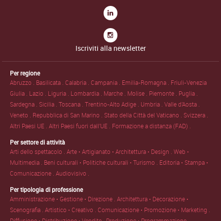
Iscriviti alla newsletter
Per regione
Abruzzo .
Basilicata .
Calabria .
Campania .
Emilia-Romagna .
Friuli-Venezia
Giulia .
Lazio .
Liguria .
Lombardia .
Marche .
Molise .
Piemonte .
Puglia .
Sardegna .
Sicilia .
Toscana .
Trentino-Alto Adige .
Umbria .
Valle d'Aosta .
Veneto .
Repubblica di San Marino .
Stato della Città del Vaticano .
Svizzera .
Altri Paesi UE .
Altri Paesi fuori dall'UE .
Formazione a distanza (FAD) .
Per settore di attività
Arti dello spettacolo .
Arte • Artigianato • Architettura • Design .
Web •
Multimedia .
Beni culturali • Politiche culturali • Turismo .
Editoria • Stampa •
Comunicazione .
Audiovisivo .
Per tipologia di professione
Amministrazione • Gestione • Direzione .
Architettura • Decorazione •
Scenografia .
Artistico • Creativo .
Comunicazione • Promozione • Marketing .
Diffusione • Distribuzione • Vendite .
Produzione • Programmazione .