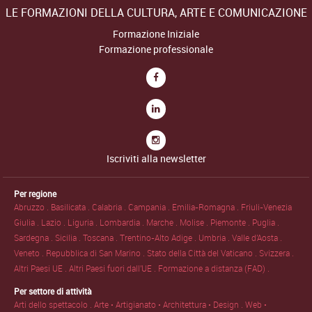
LE FORMAZIONI DELLA CULTURA, ARTE E COMUNICAZIONE
Formazione Iniziale
Formazione professionale
Iscriviti alla newsletter
Per regione
Abruzzo .
Basilicata .
Calabria .
Campania .
Emilia-Romagna .
Friuli-Venezia
Giulia .
Lazio .
Liguria .
Lombardia .
Marche .
Molise .
Piemonte .
Puglia .
Sardegna .
Sicilia .
Toscana .
Trentino-Alto Adige .
Umbria .
Valle d'Aosta .
Veneto .
Repubblica di San Marino .
Stato della Città del Vaticano .
Svizzera .
Altri Paesi UE .
Altri Paesi fuori dall'UE .
Formazione a distanza (FAD) .
Per settore di attività
Arti dello spettacolo .
Arte • Artigianato • Architettura • Design .
Web •