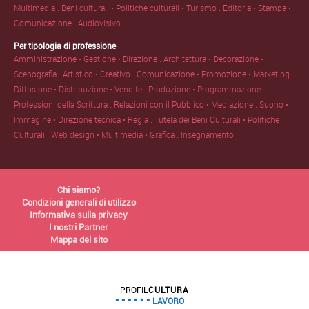
Multimedia .
Beni culturali • Politiche culturali • Turismo .
Editoria • Stampa •
Comunicazione .
Audiovisivo .
Per tipologia di professione
Amministrazione • Gestione • Direzione .
Architettura • Decorazione •
Scenografia .
Artistico • Creativo .
Comunicazione • Promozione • Marketing .
Diffusione • Distribuzione • Vendite .
Produzione • Programmazione .
Professioni della Scrittura .
Relazioni con il Pubblico • Mediazione .
Suono •
Immagine • Direzione tecnica • Regia .
Tutela dei Beni Culturali • Politiche
Culturali .
Web design • Multimedia • Grafica .
Insegnamento .
Chi siamo?
Condizioni generali di utilizzo
Informativa sulla privacy
I nostri Partner
Mappa del sito
PROFIL
CULTURA
LAVORO