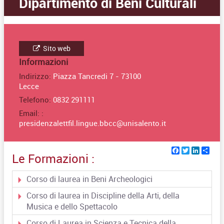
Dipartimento di Beni Culturali
Sito web
Informazioni
Indirizzo:
Piazza Tancredi 7 - 73100
Lecce
Telefono:
0832 291111
Email: :
presidenzalettfil.lingue.bbcc@unisalento.it
Facebook
Twitter
Linked
Sha
Le Formazioni :
Corso di laurea in Beni Archeologici
Corso di laurea in Discipline della Arti, della
Musica e dello Spettacolo
Corso di Laurea in Scienza e Tecnica della