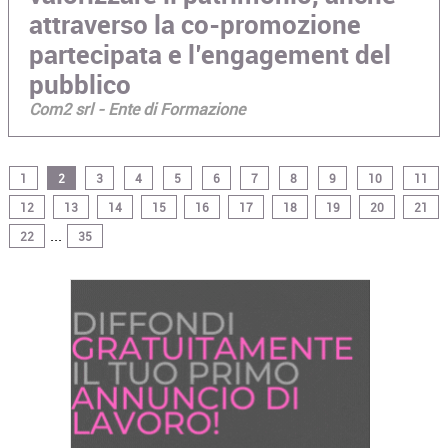
attraverso la co-promozione
partecipata e l’engagement del
pubblico
Com2 srl - Ente di Formazione
1
2
3
4
5
6
7
8
9
10
11
12
13
14
15
16
17
18
19
20
21
...
22
35