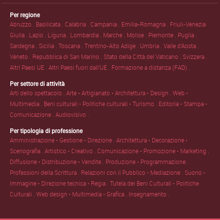
Per regione
Abruzzo .
Basilicata .
Calabria .
Campania .
Emilia-Romagna .
Friuli-Venezia
Giulia .
Lazio .
Liguria .
Lombardia .
Marche .
Molise .
Piemonte .
Puglia .
Sardegna .
Sicilia .
Toscana .
Trentino-Alto Adige .
Umbria .
Valle d'Aosta .
Veneto .
Repubblica di San Marino .
Stato della Città del Vaticano .
Svizzera .
Altri Paesi UE .
Altri Paesi fuori dall'UE .
Formazione a distanza (FAD) .
Per settore di attività
Arti dello spettacolo .
Arte • Artigianato • Architettura • Design .
Web •
Multimedia .
Beni culturali • Politiche culturali • Turismo .
Editoria • Stampa •
Comunicazione .
Audiovisivo .
Per tipologia di professione
Amministrazione • Gestione • Direzione .
Architettura • Decorazione •
Scenografia .
Artistico • Creativo .
Comunicazione • Promozione • Marketing .
Diffusione • Distribuzione • Vendite .
Produzione • Programmazione .
Professioni della Scrittura .
Relazioni con il Pubblico • Mediazione .
Suono •
Immagine • Direzione tecnica • Regia .
Tutela dei Beni Culturali • Politiche
Culturali .
Web design • Multimedia • Grafica .
Insegnamento .