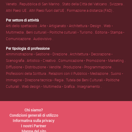
Veneto .
Repubblica di San Marino .
Stato della Città del Vaticano .
Svizzera .
Altri Paesi UE .
Altri Paesi fuori dall'UE .
Formazione a distanza (FAD) .
Per settore di attività
Arti dello spettacolo .
Arte • Artigianato • Architettura • Design .
Web •
Multimedia .
Beni culturali • Politiche culturali • Turismo .
Editoria • Stampa •
Comunicazione .
Audiovisivo .
Per tipologia di professione
Amministrazione • Gestione • Direzione .
Architettura • Decorazione •
Scenografia .
Artistico • Creativo .
Comunicazione • Promozione • Marketing .
Diffusione • Distribuzione • Vendite .
Produzione • Programmazione .
Professioni della Scrittura .
Relazioni con il Pubblico • Mediazione .
Suono •
Immagine • Direzione tecnica • Regia .
Tutela dei Beni Culturali • Politiche
Culturali .
Web design • Multimedia • Grafica .
Insegnamento .
Chi siamo?
Condizioni generali di utilizzo
Informativa sulla privacy
I nostri Partner
Mappa del sito