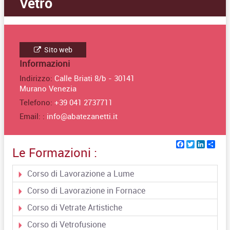
Vetro
Sito web
Informazioni
Indirizzo:
Calle Briati 8/b - 30141
Murano Venezia
Telefono:
+39 041 2737711
Email: :
info@abatezanetti.it
Facebook
Twitter
Linked
Sha
Le Formazioni :
Corso di Lavorazione a Lume
Corso di Lavorazione in Fornace
Corso di Vetrate Artistiche
Corso di Vetrofusione