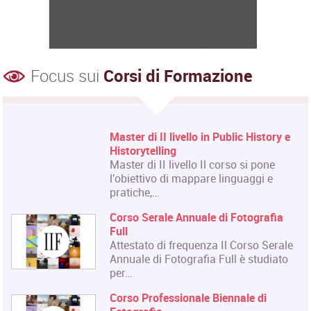
Focus sui
Corsi di Formazione
History e
Corso Fashion Design
Diploma Accademico di Primo L
 pone
- Laurea Triennale in Fashion D
ggi e
titolo…
Corso Triennale di Restauro del
grafia
Materiale Cartaceo
La Qualifica formata dal corso 
so Serale
quella di Tecnico del Restauro d
studiato
Culturali…
Master in Organizzazione degli
 di
Eventi dell'Arte e dello Spettaco