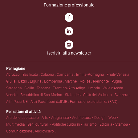
Formazione professionale
Iscriviti alla newsletter
Per regione
Abruzzo .
Basilicata .
Calabria .
Campania .
Emilia-Romagna .
Friuli-Venezia
Giulia .
Lazio .
Liguria .
Lombardia .
Marche .
Molise .
Piemonte .
Puglia .
Sardegna .
Sicilia .
Toscana .
Trentino-Alto Adige .
Umbria .
Valle d'Aosta .
Veneto .
Repubblica di San Marino .
Stato della Città del Vaticano .
Svizzera .
Altri Paesi UE .
Altri Paesi fuori dall'UE .
Formazione a distanza (FAD) .
Per settore di attività
Arti dello spettacolo .
Arte • Artigianato • Architettura • Design .
Web •
Multimedia .
Beni culturali • Politiche culturali • Turismo .
Editoria • Stampa •
Comunicazione .
Audiovisivo .