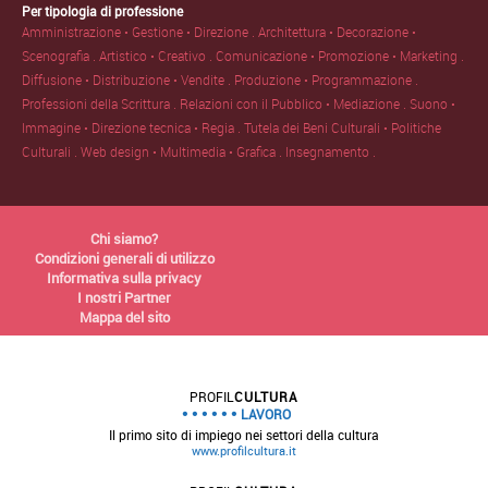
Per tipologia di professione
Amministrazione • Gestione • Direzione .
Architettura • Decorazione •
Scenografia .
Artistico • Creativo .
Comunicazione • Promozione • Marketing .
Diffusione • Distribuzione • Vendite .
Produzione • Programmazione .
Professioni della Scrittura .
Relazioni con il Pubblico • Mediazione .
Suono •
Immagine • Direzione tecnica • Regia .
Tutela dei Beni Culturali • Politiche
Culturali .
Web design • Multimedia • Grafica .
Insegnamento .
Chi siamo?
Condizioni generali di utilizzo
Informativa sulla privacy
I nostri Partner
Mappa del sito
PROFIL
CULTURA
LAVORO
Il primo sito di impiego nei settori della cultura
www.profilcultura.it