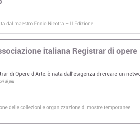
o
ta dal maestro Ennio Nicotra – II Edizione
sociazione italiana Registrar di opere
Corso Fashion Design
Master di Primo
Diploma Accademico di
in Architettura
strar di Opere d’Arte, è nata dall’esigenza di creare un netw
Primo Livello - Laurea
sostenibile
ri di più
Triennale in Fashion
Master di Primo
Design, titolo…
La prima parte
i "Foundation 
Corso Triennale di
…
stione delle collezioni e organizzazione di mostre temporanee
Restauro del Materiale
Cartaceo
Maestria e rive
La Qualifica formata dal
Analisi della Pa
corso è quella di
Castelfranco d
Tecnico del Restauro di
Giorgione tra 