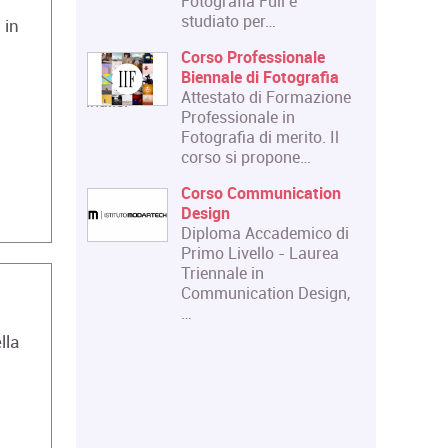
Fotografia Full è
 ed
studiato per…
 in
bolico
Corso Professionale
Biennale di Fotografia
Attestato di Formazione
.com/corso/analisi-
Professionale in
franco-
Fotografia di merito. Il
corso si propone…
n scena.
Corso Communication
 e scena:
Design
uripide.
Diploma Accademico di
 di
Primo Livello - Laurea
Triennale in
 teatrale
Communication Design,
itale e
…
lla
niversità
i
ere d'Arte