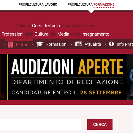
PROFIL
CULTURA
LAVORO
PROFIL
CULTURA
FORMAZIONE
Guida ai
Corsi di studio
e specializzazione
Professioni
della
Cultura
, dei
Media
e dell'
Insegnamento
Formazioni
Attualità
Info Pra
Istituti
CERCA