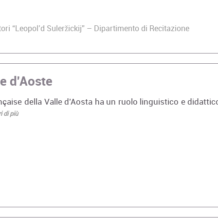
ri “Leopol’d Suleržickij” – Dipartimento di Recitazione
ée d'Aoste
nçaise della Valle d’Aosta ha un ruolo linguistico e didattic
 di più