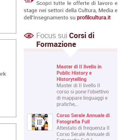
Scopri tutte le offerte di lavoro e
stage nei settori della Cultura, Media e
dell'Insegnamento su
profilcultura.it
Focus sui
Corsi di
Formazione
 Livello
Master di II livello in
 e Design
Public History e
ork
Historytelling
 Livello
Master di II livello Il
 riguarda
corso si pone l'obiettivo
Courses":
di mappare linguaggi e
pratiche,…
lazione:
Corso Serale Annuale di
la di
Fotografia Full
i
Attestato di frequenza Il
tecniche
Corso Serale Annuale di