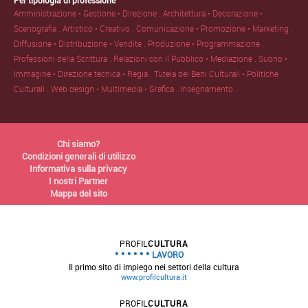
Amministrazione • Gestione • Direzione .
Architettura • Decorazione •
Scenografia .
Artistico • Creativo .
Comunicazione • Promozione • Marketing .
Diffusione • Distribuzione • Vendite .
Produzione • Programmazione .
Professioni della Scrittura .
Relazioni con il Pubblico • Mediazione .
Suono •
Immagine • Direzione tecnica • Regia .
Tutela dei Beni Culturali • Politiche
Culturali .
Web design • Multimedia • Grafica .
Insegnamento .
Chi siamo?
Condizioni generali di utilizzo
Informativa sulla privacy
I nostri Partner
Mappa del sito
PROFIL
CULTURA
LAVORO
Il primo sito di impiego nei settori della cultura
www.profilcultura.it
PROFIL
CULTURA