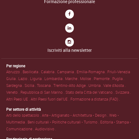
Formazione professionale
Iscriviti alla newsletter
Per regione
Abruzzo .
Basilicata .
Calabria .
Campania .
Emilia-Romagna .
Friuli-Venezia
Giulia .
Lazio .
Liguria .
Lombardia .
Marche .
Molise .
Piemonte .
Puglia .
Sardegna .
Sicilia .
Toscana .
Trentino-Alto Adige .
Umbria .
Valle d'Aosta .
Veneto .
Repubblica di San Marino .
Stato della Città del Vaticano .
Svizzera .
Altri Paesi UE .
Altri Paesi fuori dall'UE .
Formazione a distanza (FAD) .
Per settore di attività
Arti dello spettacolo .
Arte • Artigianato • Architettura • Design .
Web •
Multimedia .
Beni culturali • Politiche culturali • Turismo .
Editoria • Stampa •
Comunicazione .
Audiovisivo .
Per tipologia di professione