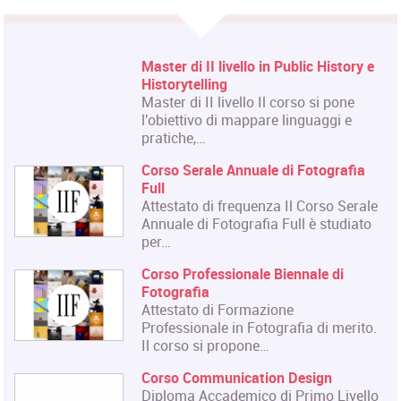
Corso Fashion Design
Diploma Accademico di Primo Livello
- Laurea Triennale in Fashion Design,
titolo…
Corso Triennale di Restauro del
Materiale Cartaceo
La Qualifica formata dal corso è
quella di Tecnico del Restauro di Beni
Culturali…
Master in Organizzazione degli
Eventi dell'Arte e dello Spettacolo
Il Master rilascia un Diploma in
Organizzazione degli Eventi dell'Arte
e dello…
Master in Gestione e Innovazione
delle Attività Museali
Il Master in Gestione e Innovazione