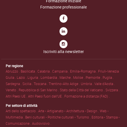
Formazione Iniziale
Formazione professionale
Iscriviti alla newsletter
Per regione
Abruzzo .
Basilicata .
Calabria .
Campania .
Emilia-Romagna .
Friuli-Venezia
Giulia .
Lazio .
Liguria .
Lombardia .
Marche .
Molise .
Piemonte .
Puglia .
Sardegna .
Sicilia .
Toscana .
Trentino-Alto Adige .
Umbria .
Valle d'Aosta .
Veneto .
Repubblica di San Marino .
Stato della Città del Vaticano .
Svizzera .
Altri Paesi UE .
Altri Paesi fuori dall'UE .
Formazione a distanza (FAD) .
Per settore di attività
Arti dello spettacolo .
Arte • Artigianato • Architettura • Design .
Web •
Multimedia .
Beni culturali • Politiche culturali • Turismo .
Editoria • Stampa •
Comunicazione .
Audiovisivo .