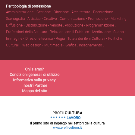
Per tipologia di professione
Amministrazione • Gestione • Direzione .
Architettura • Decorazione •
Scenografia .
Artistico • Creativo .
Comunicazione • Promozione • Marketing .
Diffusione • Distribuzione • Vendite .
Produzione • Programmazione .
Professioni della Scrittura .
Relazioni con il Pubblico • Mediazione .
Suono •
Immagine • Direzione tecnica • Regia .
Tutela dei Beni Culturali • Politiche
Culturali .
Web design • Multimedia • Grafica .
Insegnamento .
Chi siamo?
Condizioni generali di utilizzo
Informativa sulla privacy
I nostri Partner
Mappa del sito
PROFIL
CULTURA
LAVORO
Il primo sito di impiego nei settori della cultura
www.profilcultura.it