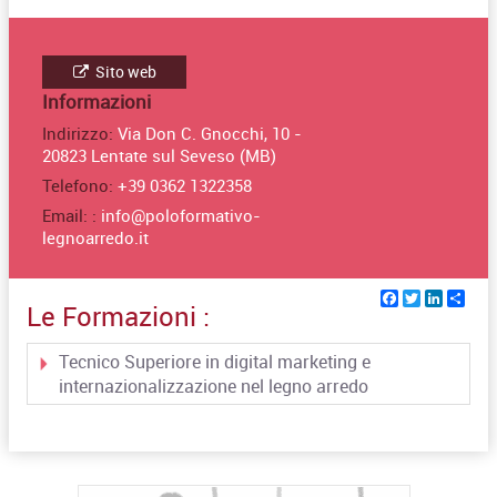
Sito web
Informazioni
Indirizzo:
Via Don C. Gnocchi, 10 -
20823 Lentate sul Seveso (MB)
Telefono:
+39 0362 1322358
Email: :
info@poloformativo-
legnoarredo.it
Facebook
Twitter
Linked
Sha
Le Formazioni :
Tecnico Superiore in digital marketing e
internazionalizzazione nel legno arredo