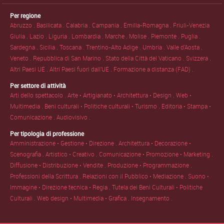
Per regione
Abruzzo .
Basilicata .
Calabria .
Campania .
Emilia-Romagna .
Friuli-Venezia
Giulia .
Lazio .
Liguria .
Lombardia .
Marche .
Molise .
Piemonte .
Puglia .
Sardegna .
Sicilia .
Toscana .
Trentino-Alto Adige .
Umbria .
Valle d'Aosta .
Veneto .
Repubblica di San Marino .
Stato della Città del Vaticano .
Svizzera .
Altri Paesi UE .
Altri Paesi fuori dall'UE .
Formazione a distanza (FAD) .
Per settore di attività
Arti dello spettacolo .
Arte • Artigianato • Architettura • Design .
Web •
Multimedia .
Beni culturali • Politiche culturali • Turismo .
Editoria • Stampa •
Comunicazione .
Audiovisivo .
Per tipologia di professione
Amministrazione • Gestione • Direzione .
Architettura • Decorazione •
Scenografia .
Artistico • Creativo .
Comunicazione • Promozione • Marketing .
Diffusione • Distribuzione • Vendite .
Produzione • Programmazione .
Professioni della Scrittura .
Relazioni con il Pubblico • Mediazione .
Suono •
Immagine • Direzione tecnica • Regia .
Tutela dei Beni Culturali • Politiche
Culturali .
Web design • Multimedia • Grafica .
Insegnamento .