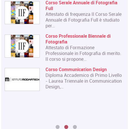
Materiale Cartaceo
La Qualifica formata dal corso è
quella di Tecnico del Restauro di Beni
Culturali…
Master in Organizzazione degli
Eventi dell'Arte e dello Spettacolo
Il Master rilascia un Diploma in
Organizzazione degli Eventi dell'Arte
e dello…
Master in Gestione e Innovazione
delle Attività Museali
Il Master in Gestione e Innovazione
delle Attività Museali rilascia un
Diploma in…