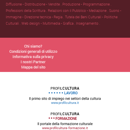
Diffusione • Distribuzione • Vendite .
Produzione • Programmazione .
Professioni della Scrittura .
Relazioni con il Pubblico • Mediazione .
Suono •
Immagine • Direzione tecnica • Regia .
Tutela dei Beni Culturali • Politiche
Culturali .
Web design • Multimedia • Grafica .
Insegnamento .
Chi siamo?
Condizioni generali di utilizzo
Informativa sulla privacy
I nostri Partner
Mappa del sito
PROFIL
CULTURA
LAVORO
Il primo sito di impiego nei settori della cultura
www.profilcultura.it
PROFIL
CULTURA
FORMAZIONE
Il portale della formazione culturale
www.profilcultura-formazione.it