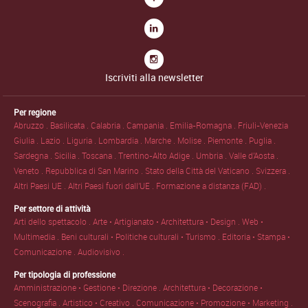
Iscriviti alla newsletter
Per regione
Abruzzo .
Basilicata .
Calabria .
Campania .
Emilia-Romagna .
Friuli-Venezia
Giulia .
Lazio .
Liguria .
Lombardia .
Marche .
Molise .
Piemonte .
Puglia .
Sardegna .
Sicilia .
Toscana .
Trentino-Alto Adige .
Umbria .
Valle d'Aosta .
Veneto .
Repubblica di San Marino .
Stato della Città del Vaticano .
Svizzera .
Altri Paesi UE .
Altri Paesi fuori dall'UE .
Formazione a distanza (FAD) .
Per settore di attività
Arti dello spettacolo .
Arte • Artigianato • Architettura • Design .
Web •
Multimedia .
Beni culturali • Politiche culturali • Turismo .
Editoria • Stampa •
Comunicazione .
Audiovisivo .
Per tipologia di professione
Amministrazione • Gestione • Direzione .
Architettura • Decorazione •
Scenografia .
Artistico • Creativo .
Comunicazione • Promozione • Marketing .