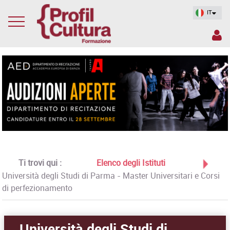
IT
Ti trovi qui :
Elenco degli Istituti
Università degli Studi di Parma - Master Universitari e Corsi
di perfezionamento
Università degli Studi di