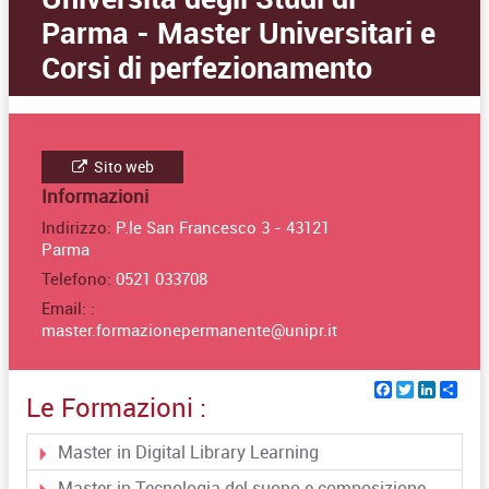
Parma - Master Universitari e
Corsi di perfezionamento
Sito web
Informazioni
Indirizzo:
P.le San Francesco 3 - 43121
Parma
Telefono:
0521 033708
Email: :
master.formazionepermanente@unipr.it
Facebook
Twitter
Linked
Sha
Le Formazioni :
Master in Digital Library Learning
Master in Tecnologia del suono e composizione