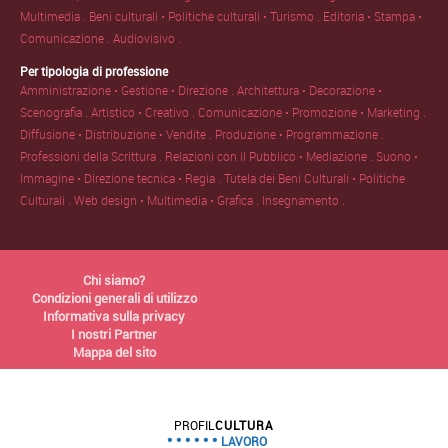
Multimedia .
Beni culturali • Politiche culturali • Turismo .
Editoria • Stampa •
Comunicazione .
Audiovisivo .
Per tipologia di professione
Amministrazione • Gestione • Direzione .
Architettura • Decorazione •
Scenografia .
Artistico • Creativo .
Comunicazione • Promozione • Marketing .
Diffusione • Distribuzione • Vendite .
Produzione • Programmazione .
Professioni della Scrittura .
Relazioni con il Pubblico • Mediazione .
Suono •
Immagine • Direzione tecnica • Regia .
Tutela dei Beni Culturali • Politiche
Culturali .
Web design • Multimedia • Grafica .
Insegnamento .
Chi siamo?
Condizioni generali di utilizzo
Informativa sulla privacy
I nostri Partner
Mappa del sito
PROFIL
CULTURA
LAVORO