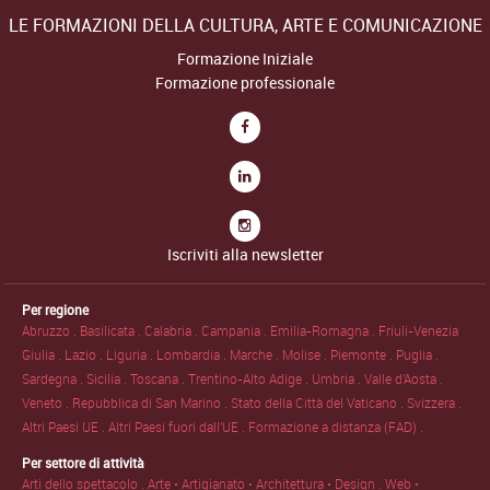
LE FORMAZIONI DELLA CULTURA, ARTE E COMUNICAZIONE
Formazione Iniziale
Formazione professionale
Iscriviti alla newsletter
Per regione
Abruzzo .
Basilicata .
Calabria .
Campania .
Emilia-Romagna .
Friuli-Venezia
Giulia .
Lazio .
Liguria .
Lombardia .
Marche .
Molise .
Piemonte .
Puglia .
Sardegna .
Sicilia .
Toscana .
Trentino-Alto Adige .
Umbria .
Valle d'Aosta .
Veneto .
Repubblica di San Marino .
Stato della Città del Vaticano .
Svizzera .
Altri Paesi UE .
Altri Paesi fuori dall'UE .
Formazione a distanza (FAD) .
Per settore di attività
Arti dello spettacolo .
Arte • Artigianato • Architettura • Design .
Web •