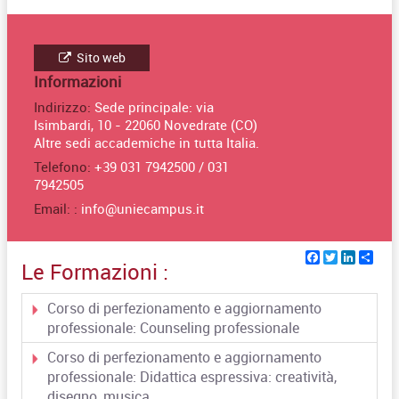
Sito web
Informazioni
Indirizzo:
Sede principale: via
Isimbardi, 10 - 22060 Novedrate (CO)
Altre sedi accademiche in tutta Italia.
Telefono:
+39 031 7942500 / 031
7942505
Email: :
info@uniecampus.it
Facebook
Twitter
Linked
Sha
Le Formazioni :
Corso di perfezionamento e aggiornamento
professionale: Counseling professionale
Corso di perfezionamento e aggiornamento
professionale: Didattica espressiva: creatività,
disegno, musica