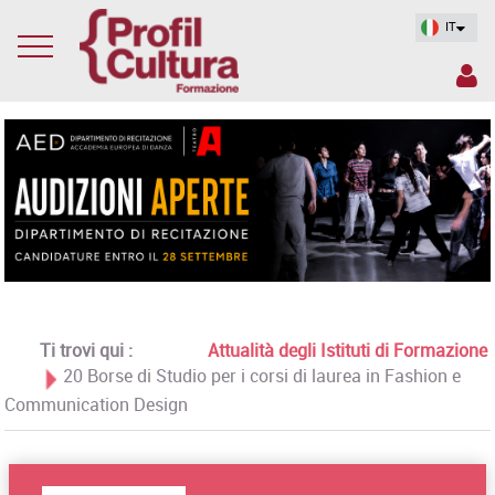
IT
Ti trovi qui :
Attualità degli Istituti di Formazione
20 Borse di Studio per i corsi di laurea in Fashion e
Communication Design