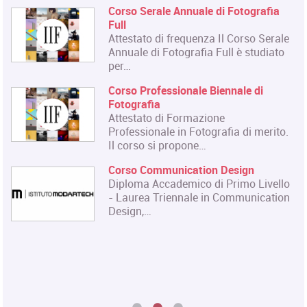
Materiale Cartaceo
La Qualifica formata dal corso è
e
quella di Tecnico del Restauro di Beni
Culturali…
Master in Organizzazione degli
Eventi dell'Arte e dello Spettacolo
Il Master rilascia un Diploma in
Organizzazione degli Eventi dell'Arte
.
e dello…
Master in Gestione e Innovazione
delle Attività Museali
o
Il Master in Gestione e Innovazione
n
delle Attività Museali rilascia un
Diploma in…