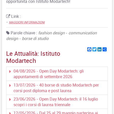
opportunità con Istituto Modartech!
Link :
-
MAGGIORI INFORMAZIONI
Parole chiave :
fashion design
-
communication
design
-
borse di studio
Facebook
Twitter
Linked
Sha
Le Attualità:
Istituto
Modartech
04/08/2026 - Open Day Modartech: gli
appuntamenti di settembre 2026
13/07/2026 - 40 borse di studio Modartech per
corsi post diploma e post laurea
23/06/2026 - Open Day Modartech: il 16 luglio
scopri i corsi di laurea triennale
12/05/2026 - Dal 25 al 29 maggio partecipa ai