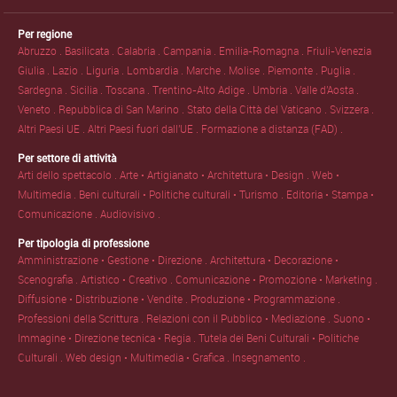
Per regione
Abruzzo .
Basilicata .
Calabria .
Campania .
Emilia-Romagna .
Friuli-Venezia
Giulia .
Lazio .
Liguria .
Lombardia .
Marche .
Molise .
Piemonte .
Puglia .
Sardegna .
Sicilia .
Toscana .
Trentino-Alto Adige .
Umbria .
Valle d'Aosta .
Veneto .
Repubblica di San Marino .
Stato della Città del Vaticano .
Svizzera .
Altri Paesi UE .
Altri Paesi fuori dall'UE .
Formazione a distanza (FAD) .
Per settore di attività
Arti dello spettacolo .
Arte • Artigianato • Architettura • Design .
Web •
Multimedia .
Beni culturali • Politiche culturali • Turismo .
Editoria • Stampa •
Comunicazione .
Audiovisivo .
Per tipologia di professione
Amministrazione • Gestione • Direzione .
Architettura • Decorazione •
Scenografia .
Artistico • Creativo .
Comunicazione • Promozione • Marketing .
Diffusione • Distribuzione • Vendite .
Produzione • Programmazione .
Professioni della Scrittura .
Relazioni con il Pubblico • Mediazione .
Suono •
Immagine • Direzione tecnica • Regia .
Tutela dei Beni Culturali • Politiche
Culturali .
Web design • Multimedia • Grafica .
Insegnamento .