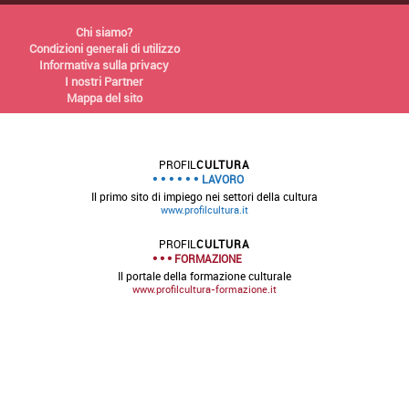
Chi siamo?
Condizioni generali di utilizzo
Informativa sulla privacy
I nostri Partner
Mappa del sito
PROFIL
CULTURA
LAVORO
Il primo sito di impiego nei settori della cultura
www.profilcultura.it
PROFIL
CULTURA
FORMAZIONE
Il portale della formazione culturale
www.profilcultura-formazione.it