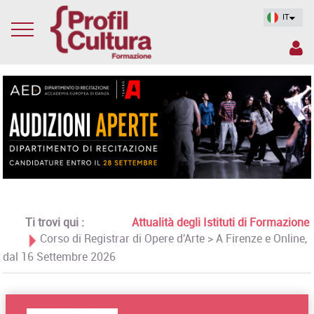
IT
Ti trovi qui :
Attualità degli Istituti di Formazione
Corso di Registrar di Opere d'Arte > A Firenze e Online,
dal 16 Settembre 2026