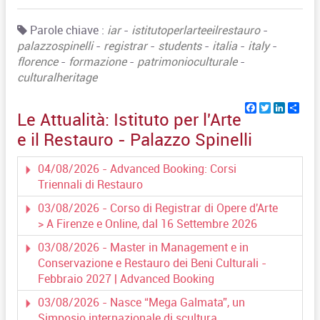
Parole chiave :
iar
-
istitutoperlarteeilrestauro
-
palazzospinelli
-
registrar
-
students
-
italia
-
italy
-
florence
-
formazione
-
patrimonioculturale
-
culturalheritage
Facebook
Twitter
Linked
Sha
Le Attualità:
Istituto per l'Arte
e il Restauro - Palazzo Spinelli
04/08/2026 - Advanced Booking: Corsi
Triennali di Restauro
03/08/2026 - Corso di Registrar di Opere d'Arte
> A Firenze e Online, dal 16 Settembre 2026
03/08/2026 - Master in Management e in
Conservazione e Restauro dei Beni Culturali -
Febbraio 2027 | Advanced Booking
03/08/2026 - Nasce “Mega Galmata”, un
Simposio internazionale di scultura