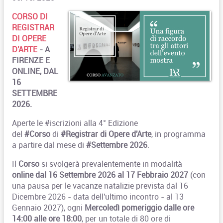
CORSO DI
REGISTRAR
DI OPERE
D'ARTE
- A
FIRENZE E
ONLINE, DAL
16
SETTEMBRE
2026.
Aperte le
#iscrizioni
al
la 4
° Edizione
del
#Corso
di
#Registrar
di Opere d'Arte
, i
n programma
a partire dal
mese di
#Settembre
2026
.
Il
Corso
si svolgerà prevalentemente in modalità
online
dal 16 Settembre 2026 al 17 Febbraio 2027
(con
una pausa per le vacanze natalizie prevista dal 16
Dicembre 2026 - data dell'ultimo incontro - al 13
Gennaio 2027), ogni
Mercoledì pomeriggio dalle ore
14:00 alle ore 18:00
, per un totale di 80 ore di