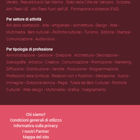
Veneto .
Repubblica di San Marino .
Stato della Città del Vaticano .
Svizzera .
Altri Paesi UE .
Altri Paesi fuori dall'UE .
Formazione a distanza (FAD) .
Per settore di attività
Arti dello spettacolo .
Arte • Artigianato • Architettura • Design .
Web •
Multimedia .
Beni culturali • Politiche culturali • Turismo .
Editoria • Stampa •
Comunicazione .
Audiovisivo .
Per tipologia di professione
Amministrazione • Gestione • Direzione .
Architettura • Decorazione •
Scenografia .
Artistico • Creativo .
Comunicazione • Promozione • Marketing .
Diffusione • Distribuzione • Vendite .
Produzione • Programmazione .
Professioni della Scrittura .
Relazioni con il Pubblico • Mediazione .
Suono •
Immagine • Direzione tecnica • Regia .
Tutela dei Beni Culturali • Politiche
Culturali .
Web design • Multimedia • Grafica .
Insegnamento .
Chi siamo?
Condizioni generali di utilizzo
Informativa sulla privacy
I nostri Partner
Mappa del sito