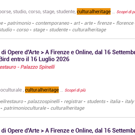
borse, studio, corso, stage, studente,
culturalheritage
…
Scopri di p
ne
-
patrimonio
-
contemporaneo
-
art
-
arte
-
firenze
-
florence
Master di Primo Livello
Master di II live
studio
-
corso
-
stage
-
studente
-
culturalheritage
in Architettura e Design
Public History 
sostenibile
Historytelling
Master di Primo Livello
Master di II live
La prima parte riguarda
corso si pone l'
 di Opere d'Arte > A Firenze e Online, dal 16 Settemb
i "Foundation Courses":
di mappare lin
ird entro il 16 Luglio 2026
…
pratiche,…
 Restauro - Palazzo Spinelli
Maestria e rivelazione:
Corso Serale A
Analisi della Pala di
Fotografia Full
Castelfranco di
Attestato di fr
Giorgione tra tecniche
Corso Serale A
oculturale ,
culturalheritage
…
Scopri di più
esecutive,
Fotografia Full
conservazione ed
studiato per…
eeilrestauro
-
palazzospinelli
-
registrar
-
students
-
italia
-
italy
ermetismo simbolico
-
patrimonioculturale
-
culturalheritage
Corso Professi
Attestato di
Biennale di Fo
partecipazione
Attestato di F
https://ilprato.com/corso/analisi-
Professionale i
 di Opere d'Arte > A Firenze e Online, dal 16 Settemb
pala-di-castelfranco-