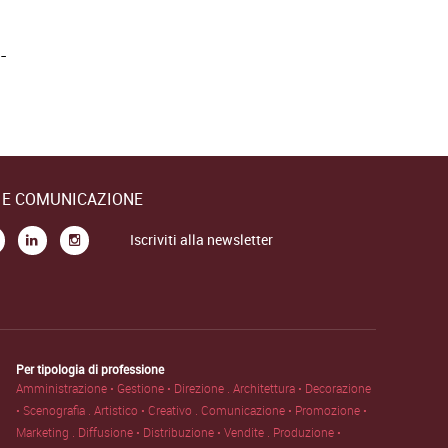
-
E E COMUNICAZIONE
Iscriviti alla newsletter
Per tipologia di professione
Amministrazione • Gestione • Direzione .
Architettura • Decorazione
• Scenografia .
Artistico • Creativo .
Comunicazione • Promozione •
Marketing .
Diffusione • Distribuzione • Vendite .
Produzione •