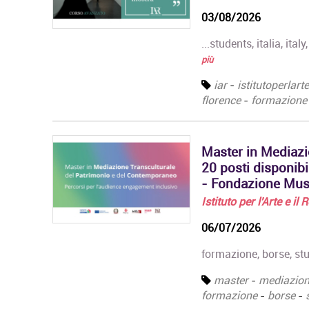
03/08/2026
...students, italia, ita
più
iar
-
istitutoperlart
florence
-
formazione
Master in Mediazi
20 posti disponibi
- Fondazione Mus.
Istituto per l'Arte e il
06/07/2026
formazione, borse, stu
master
-
mediazio
formazione
-
borse
-