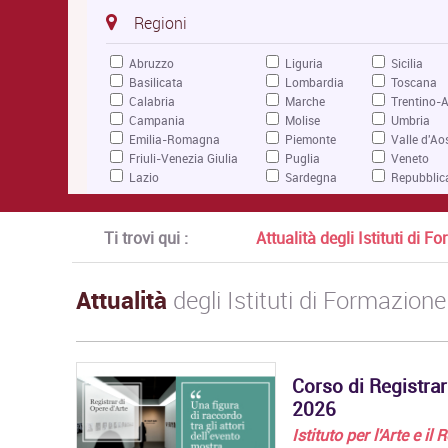
Regioni
Abruzzo
Liguria
Sicilia
Basilicata
Lombardia
Toscana
Calabria
Marche
Trentino-A
Campania
Molise
Umbria
Emilia-Romagna
Piemonte
Valle d'Ao
Friuli-Venezia Giulia
Puglia
Veneto
Lazio
Sardegna
Repubblic
Ti trovi qui :
Attualità degli Istituti di 
Attualità
degli Istituti di Formazione
Corso di Registrar
2026
Istituto per l'Arte e il