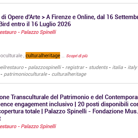
 di Opere d'Arte > A Firenze e Online, dal 16 Settemb
ird entro il 16 Luglio 2026
 Restauro - Palazzo Spinelli
oculturale ,
culturalheritage
…
Scopri di più
eeilrestauro
-
palazzospinelli
-
registrar
-
students
-
italia
-
italy
-
patrimonioculturale
-
culturalheritage
one Transculturale del Patrimonio e del Contempora
ience engagement inclusivo | 20 posti disponibili co
copertura totale | Palazzo Spinelli - Fondazione Mus.
t
 Restauro - Palazzo Spinelli