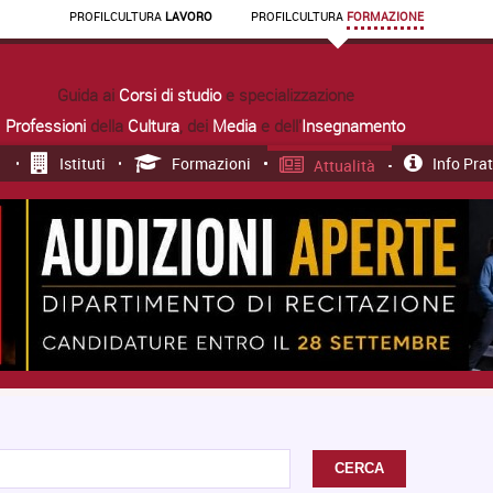
PROFIL
CULTURA
LAVORO
PROFIL
CULTURA
FORMAZIONE
Guida ai
Corsi di studio
e specializzazione
Professioni
della
Cultura
, dei
Media
e dell'
Insegnamento
Istituti
Formazioni
Info Pra
Attualità
CERCA