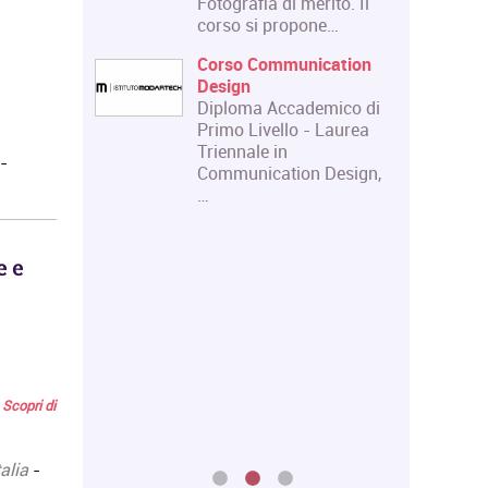
rito. Il
Diploma in
ne…
Organizzazione degli
Eventi dell'Arte e dello…
ication
Master in Gestione e
emico di
Innovazione delle
- Laurea
Attività Museali
Il Master in Gestione e
-
 Design,
Innovazione delle
Attività Museali rilascia
un Diploma in…
e e
…
Scopri di
talia
-