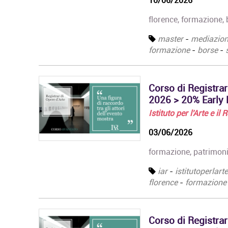
10/06/2026
florence, formazione, 
master
-
mediazio
Corso Fashion Design
formazione
-
borse
-
Diploma Accademico di
Primo Livello - Laurea
Triennale in Fashion
Design, titolo…
Corso di Registrar
2026 > 20% Early B
Corso Triennale di
Restauro del Materiale
Istituto per l'Arte e il
Cartaceo
La Qualifica formata dal
03/06/2026
corso è quella di
Tecnico del Restauro di
formazione, patrimoni
Beni Culturali…
iar
-
istitutoperlart
Master in
florence
-
formazione
Organizzazione degli
Eventi dell'Arte e dello
Spettacolo
Il Master rilascia un
Corso di Registrar