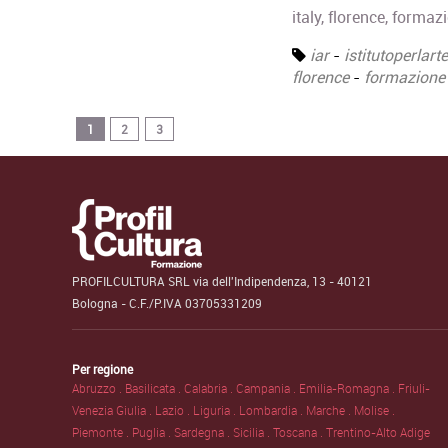
italy, florence, formaz
iar
-
istitutoperlart
florence
-
formazione
1
2
3
PROFILCULTURA SRL via dell'Indipendenza, 13 - 40121
Bologna - C.F./P.IVA 03705331209
Per regione
Abruzzo .
Basilicata .
Calabria .
Campania .
Emilia-Romagna .
Friuli-
Venezia Giulia .
Lazio .
Liguria .
Lombardia .
Marche .
Molise .
Piemonte .
Puglia .
Sardegna .
Sicilia .
Toscana .
Trentino-Alto Adige