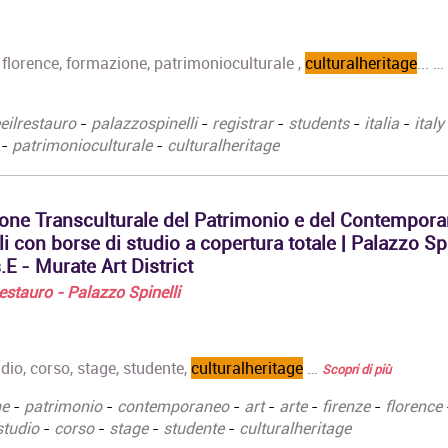
ly, florence, formazione, patrimonioculturale ,
culturalheritage
... …
eeilrestauro
-
palazzospinelli
-
registrar
-
students
-
italia
-
italy
-
patrimonioculturale
-
culturalheritage
one Transculturale del Patrimonio e del Contempora
li con borse di studio a copertura totale | Palazzo Spi
E - Murate Art District
 Restauro - Palazzo Spinelli
dio, corso, stage, studente,
culturalheritage
…
Scopri di più
ne
-
patrimonio
-
contemporaneo
-
art
-
arte
-
firenze
-
florence
studio
-
corso
-
stage
-
studente
-
culturalheritage