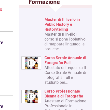
Formazione
iù
-
llo in
Corso Fashion Design
e
Diploma Accademico di
Primo Livello - Laurea
llo Il
Triennale in Fashion
obiettivo
Design, titolo…
re
guaggi e
Corso Triennale di
Restauro del Materiale
nnuale di
Cartaceo
La Qualifica formata dal
equenza Il
corso è quella di
nnuale di
Tecnico del Restauro di
 è
Beni Culturali…
-
Master in
onale
Organizzazione degli
tografia
Eventi dell'Arte e dello
ormazione
Spettacolo
n
Il Master rilascia un
re