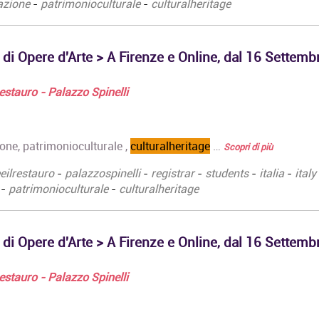
azione
-
patrimonioculturale
-
culturalheritage
 di Opere d'Arte > A Firenze e Online, dal 16 Settemb
 Restauro - Palazzo Spinelli
ione, patrimonioculturale ,
culturalheritage
…
Scopri di più
eeilrestauro
-
palazzospinelli
-
registrar
-
students
-
italia
-
italy
-
patrimonioculturale
-
culturalheritage
 di Opere d'Arte > A Firenze e Online, dal 16 Settemb
 Restauro - Palazzo Spinelli