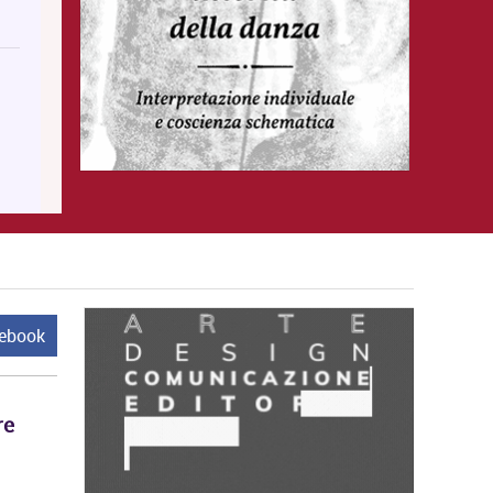
cebook
re