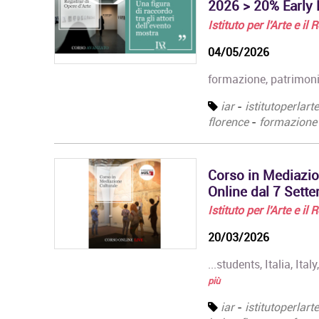
Diploma in
2026 > 20% Early B
Organizzazione degli
Istituto per l'Arte e il
Eventi dell'Arte e dello…
04/05/2026
Master in Gestione e
Innovazione delle
formazione, patrimoni
Attività Museali
Il Master in Gestione e
iar
-
istitutoperlart
Innovazione delle
florence
-
formazione
Attività Museali rilascia
un Diploma in…
Corso in Mediazio
Online dal 7 Sett
Istituto per l'Arte e il
20/03/2026
...students, Italia, It
più
iar
-
istitutoperlart