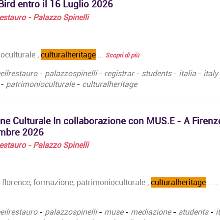
Fotografia di me
ird entro il 16 Luglio 2026
giorgione/…
corso si propo
 Restauro - Palazzo Spinelli
Teatro antico in scena.
Corso Commun
Medea tra mito e scena:
Design
la tragedia di Euripide.
Diploma Accad
Corso avanzato di
oculturale ,
culturalheritage
…
Scopri di più
Primo Livello 
tecnica e
Triennale in
interpretazione teatrale
eeilrestauro
-
palazzospinelli
-
registrar
-
students
-
italia
-
italy
Communication
Open badge digitale e
-
patrimonioculturale
-
culturalheritage
…
Attestato di
partecipazione
rilasciato da Università
Cattoloca…
ne Culturale In collaborazione con MUS.E - A Firenz
embre 2026
Corso Online di
 Restauro - Palazzo Spinelli
Registrar di Opere d'Arte
Il Corso intende fornire
ai partecipanti una
conoscenza
aly, florence, formazione, patrimonioculturale ,
culturalheritage
... 
approfondita dei
compiti…
eeilrestauro
-
palazzospinelli
-
muse
-
mediazione
-
students
-
i