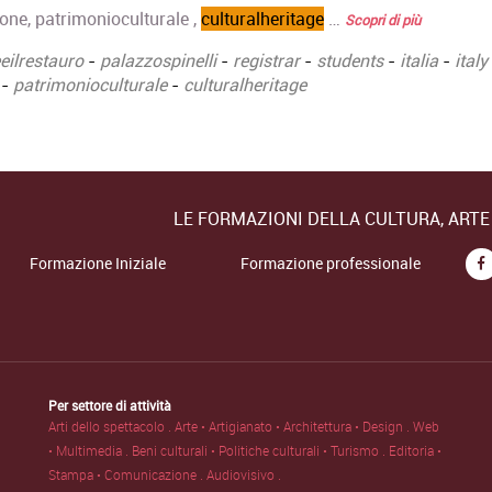
ione, patrimonioculturale ,
culturalheritage
…
Scopri di più
eeilrestauro
-
palazzospinelli
-
registrar
-
students
-
italia
-
italy
-
patrimonioculturale
-
culturalheritage
LE FORMAZIONI DELLA CULTURA, ART
Formazione Iniziale
Formazione professionale
Per settore di attività
Arti dello spettacolo .
Arte • Artigianato • Architettura • Design .
Web
• Multimedia .
Beni culturali • Politiche culturali • Turismo .
Editoria •
Stampa • Comunicazione .
Audiovisivo .