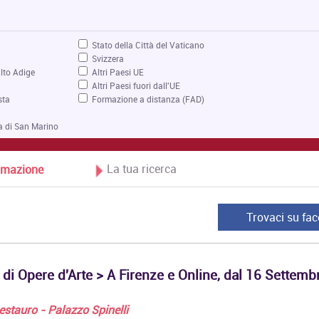
Stato della Città del Vaticano
Svizzera
lto Adige
Altri Paesi UE
Altri Paesi fuori dall'UE
sta
Formazione a distanza (FAD)
a di San Marino
La tua ricerca
Formazione
Trovaci su fa
 di Opere d'Arte > A Firenze e Online, dal 16 Settemb
 Restauro - Palazzo Spinelli