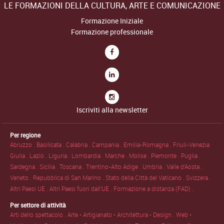
LE FORMAZIONI DELLA CULTURA, ARTE E COMUNICAZIONE
Formazione Iniziale
Formazione professionale
Iscriviti alla newsletter
Per regione
Abruzzo .
Basilicata .
Calabria .
Campania .
Emilia-Romagna .
Friuli-Venezia
Giulia .
Lazio .
Liguria .
Lombardia .
Marche .
Molise .
Piemonte .
Puglia .
Sardegna .
Sicilia .
Toscana .
Trentino-Alto Adige .
Umbria .
Valle d'Aosta .
Veneto .
Repubblica di San Marino .
Stato della Città del Vaticano .
Svizzera .
Altri Paesi UE .
Altri Paesi fuori dall'UE .
Formazione a distanza (FAD) .
Per settore di attività
Arti dello spettacolo .
Arte • Artigianato • Architettura • Design .
Web •