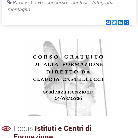
Parole chiave :
concorso
-
contest
-
fotografia
-
montagna
Facebook
Twitter
Linked
Sha
Focus
Istituti e Centri di
Formazione