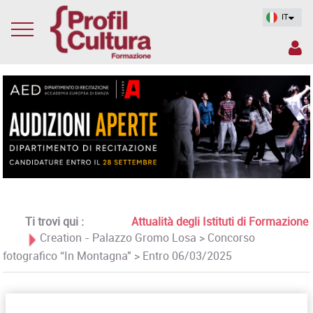
IT
Ti trovi qui :
Attualità degli Istituti di Formazione
Creation - Palazzo Gromo Losa > Concorso
fotografico “In Montagna" > Entro 06/03/2025