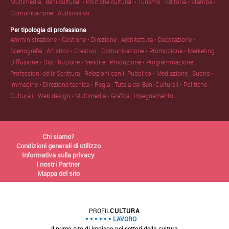
Multimedia .
Beni culturali • Politiche culturali • Turismo .
Editoria • Stampa •
Comunicazione .
Audiovisivo .
Per tipologia di professione
Amministrazione • Gestione • Direzione .
Architettura • Decorazione •
Scenografia .
Artistico • Creativo .
Comunicazione • Promozione • Marketing .
Diffusione • Distribuzione • Vendite .
Produzione • Programmazione .
Professioni della Scrittura .
Relazioni con il Pubblico • Mediazione .
Suono •
Immagine • Direzione tecnica • Regia .
Tutela dei Beni Culturali • Politiche
Culturali .
Web design • Multimedia • Grafica .
Insegnamento .
Chi siamo?
Condizioni generali di utilizzo
Informativa sulla privacy
I nostri Partner
Mappa del sito
PROFIL
CULTURA
LAVORO
Il primo sito di impiego nei settori della cultura