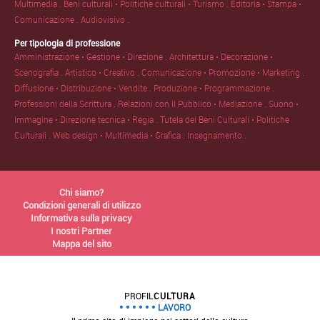
Multimedia .
Beni culturali • Politiche culturali • Turismo .
Editoria • Stampa •
Comunicazione .
Audiovisivo .
Per tipologia di professione
Amministrazione • Gestione • Direzione .
Architettura • Decorazione •
Scenografia .
Artistico • Creativo .
Comunicazione • Promozione • Marketing .
Diffusione • Distribuzione • Vendite .
Produzione • Programmazione .
Professioni della Scrittura .
Relazioni con il Pubblico • Mediazione .
Suono •
Immagine • Direzione tecnica • Regia .
Tutela dei Beni Culturali • Politiche
Culturali .
Web design • Multimedia • Grafica .
Insegnamento .
Chi siamo?
Condizioni generali di utilizzo
Informativa sulla privacy
I nostri Partner
Mappa del sito
PROFIL
CULTURA
LAVORO