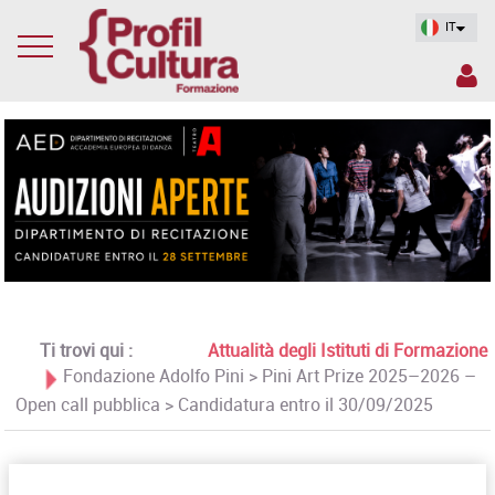
IT
Ti trovi qui :
Attualità degli Istituti di Formazione
Fondazione Adolfo Pini > Pini Art Prize 2025–2026 –
Open call pubblica > Candidatura entro il 30/09/2025