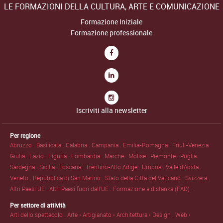
LE FORMAZIONI DELLA CULTURA, ARTE E COMUNICAZIONE
Formazione Iniziale
Formazione professionale
Iscriviti alla newsletter
Per regione
Abruzzo .
Basilicata .
Calabria .
Campania .
Emilia-Romagna .
Friuli-Venezia
Giulia .
Lazio .
Liguria .
Lombardia .
Marche .
Molise .
Piemonte .
Puglia .
Sardegna .
Sicilia .
Toscana .
Trentino-Alto Adige .
Umbria .
Valle d'Aosta .
Veneto .
Repubblica di San Marino .
Stato della Città del Vaticano .
Svizzera .
Altri Paesi UE .
Altri Paesi fuori dall'UE .
Formazione a distanza (FAD) .
Per settore di attività
Arti dello spettacolo .
Arte • Artigianato • Architettura • Design .
Web •