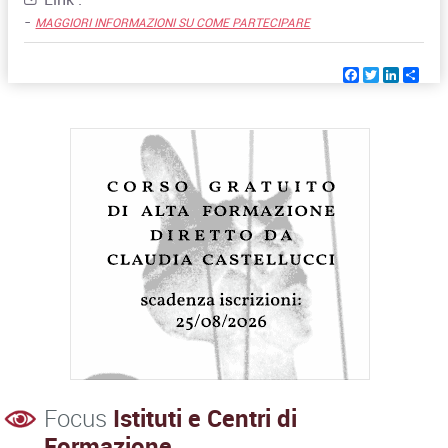
-
MAGGIORI INFORMAZIONI SU COME PARTECIPARE
Facebook
Twitter
Linked
Sha
Focus
Istituti e Centri di
Formazione