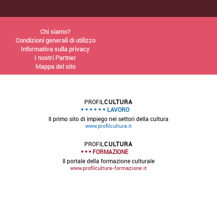
Chi siamo?
Condizioni generali di utilizzo
Informativa sulla privacy
I nostri Partner
Mappa del sito
PROFIL
CULTURA
LAVORO
Il primo sito di impiego nei settori della cultura
www.profilcultura.it
PROFIL
CULTURA
FORMAZIONE
Il portale della formazione culturale
www.profilcultura-formazione.it