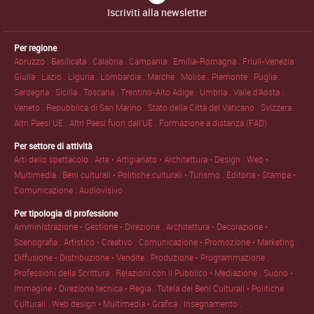
Iscriviti alla newsletter
Per regione
Abruzzo .
Basilicata .
Calabria .
Campania .
Emilia-Romagna .
Friuli-Venezia
Giulia .
Lazio .
Liguria .
Lombardia .
Marche .
Molise .
Piemonte .
Puglia .
Sardegna .
Sicilia .
Toscana .
Trentino-Alto Adige .
Umbria .
Valle d'Aosta .
Veneto .
Repubblica di San Marino .
Stato della Città del Vaticano .
Svizzera .
Altri Paesi UE .
Altri Paesi fuori dall'UE .
Formazione a distanza (FAD) .
Per settore di attività
Arti dello spettacolo .
Arte • Artigianato • Architettura • Design .
Web •
Multimedia .
Beni culturali • Politiche culturali • Turismo .
Editoria • Stampa •
Comunicazione .
Audiovisivo .
Per tipologia di professione
Amministrazione • Gestione • Direzione .
Architettura • Decorazione •
Scenografia .
Artistico • Creativo .
Comunicazione • Promozione • Marketing .
Diffusione • Distribuzione • Vendite .
Produzione • Programmazione .
Professioni della Scrittura .
Relazioni con il Pubblico • Mediazione .
Suono •
Immagine • Direzione tecnica • Regia .
Tutela dei Beni Culturali • Politiche
Culturali .
Web design • Multimedia • Grafica .
Insegnamento .