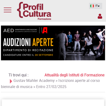
IT
Ti trovi qui :
Attualità degli Istituti di Formazione
Gustav Mahler Academy > Iscrizioni aperte al corso
biennale di musica > Entro 27/02/2025