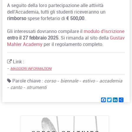
A seguito della loro partecipazione alle attività
dell’Accademia, tutti gli studenti riceveranno un
rimborso
spese forfetario di
€ 500,00
.
Gli interessati dovranno compilare il
modulo d'iscrizione
entro il 27 febbraio 2025
. Si rimanda al sito della
Gustav
Mahler Academy
per il regolamento completo.
Link :
-
MAGGIORI INFORMAZIONI
Parole chiave :
corso
-
biennale
-
estivo
-
accademia
-
canto
-
strumenti
Facebook
Twitter
Linked
Sha