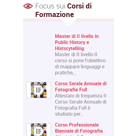
Focus sui
Corsi di
Formazione
 Livello
Master di II livello in
 e Design
Public History e
Historytelling
 Livello
Master di II livello Il
 riguarda
corso si pone l'obiettivo
Courses":
di mappare linguaggi e
pratiche,…
lazione:
Corso Serale Annuale di
la di
Fotografia Full
i
Attestato di frequenza Il
tecniche
Corso Serale Annuale di
Fotografia Full è
 ed
studiato per…
bolico
Corso Professionale
Biennale di Fotografia