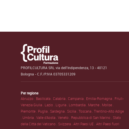
PROFILCULTURA SRL via dell'Indipendenza, 13 - 40121
Bologna - C.F./P.IVA 03705331209
Per regione
Abruzzo .
Basilicata .
Calabria .
Campania .
Emilia-Romagna .
Friuli-
Venezia Giulia .
Lazio .
Liguria .
Lombardia .
Marche .
Molise .
Piemonte .
Puglia .
Sardegna .
Sicilia .
Toscana .
Trentino-Alto Adige
.
Umbria .
Valle d'Aosta .
Veneto .
Repubblica di San Marino .
Stato
della Città del Vaticano .
Svizzera .
Altri Paesi UE .
Altri Paesi fuori