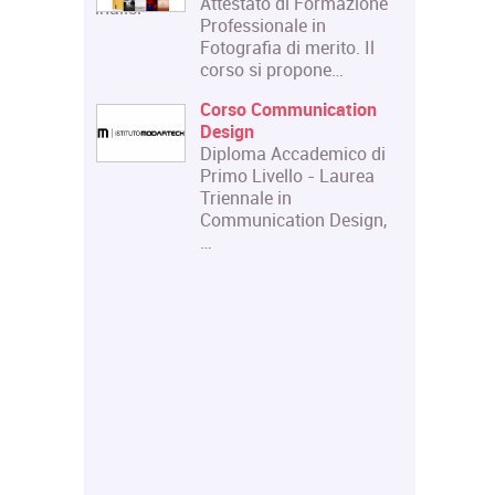
Attestato di Formazione
.com/corso/analisi-
Professionale in
franco-
Fotografia di merito. Il
corso si propone…
n scena.
Corso Communication
 e scena:
Design
uripide.
Diploma Accademico di
 di
Primo Livello - Laurea
Triennale in
 teatrale
Communication Design,
itale e
…
niversità
i
ere d'Arte
e fornire
 una
ei