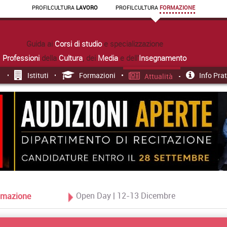
PROFIL
CULTURA
LAVORO
PROFIL
CULTURA
FORMAZIONE
Guida ai
Corsi di studio
e specializzazione
Professioni
della
Cultura
, dei
Media
e dell'
Insegnamento
Istituti
Formazioni
Info Pra
Attualità
Open Day | 12-13 Dicembre
Formazione