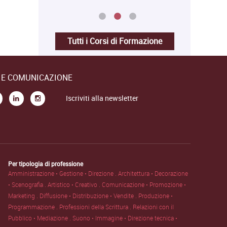
Tutti i Corsi di Formazione
E E COMUNICAZIONE
Iscriviti alla newsletter
Per tipologia di professione
Amministrazione • Gestione • Direzione .
Architettura • Decorazione
• Scenografia .
Artistico • Creativo .
Comunicazione • Promozione •
Marketing .
Diffusione • Distribuzione • Vendite .
Produzione •
Programmazione .
Professioni della Scrittura .
Relazioni con il
Pubblico • Mediazione .
Suono • Immagine • Direzione tecnica •