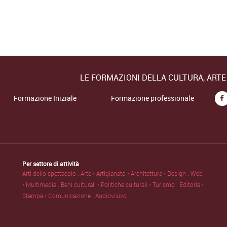
LE FORMAZIONI DELLA CULTURA, ART
Formazione Iniziale
Formazione professionale
Per settore di attività
Arti dello spettacolo .
Arte • Artigianato • Architettura • Design .
Web
• Multimedia .
Beni culturali • Politiche culturali • Turismo .
Editoria •
Stampa • Comunicazione .
Audiovisivo .