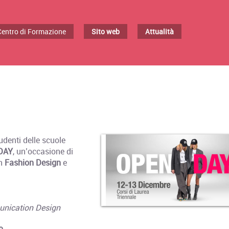
/Centro di Formazione
Sito web
Attualità
tudenti delle scuole
DAY
, un’occasione di
in
Fashion Design
e
nication Design