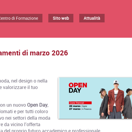
/Centro di Formazione
Sito web
Attualità
amenti di marzo 2026
moda, nel design o nella
valorizzare il tuo
i con un nuovo
Open Day
,
omati e per tutti coloro
o nei settori della moda
 da vicino l’offerta
elta del proprio futuro accademico e professionale.