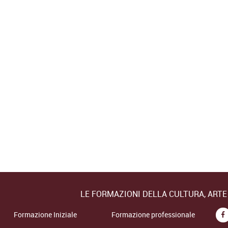
Attestato di
partecipazione
rilasciato da Università
Cattoloca…
Corso Online di
Registrar di Opere d'Arte
Il Corso intende fornire
ai partecipanti una
conoscenza
approfondita dei
compiti…
LE FORMAZIONI DELLA CULTURA, ART
Formazione Iniziale
Formazione professionale