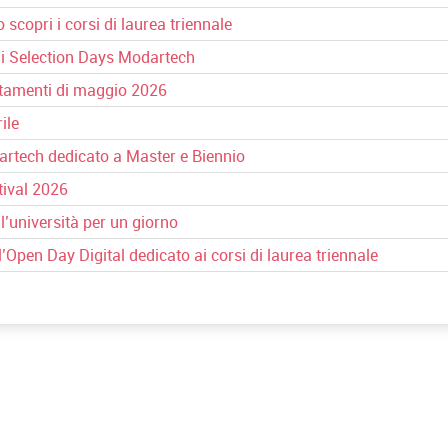
scopri i corsi di laurea triennale
ai Selection Days Modartech
tamenti di maggio 2026
ile
artech dedicato a Master e Biennio
tival 2026
’università per un giorno
Open Day Digital dedicato ai corsi di laurea triennale
Master di Primo Livello
Master di II li
in Architettura e Design
Public History
sostenibile
Historytelling
Master di Primo Livello
Master di II liv
La prima parte riguarda
corso si pone 
i "Foundation Courses":
di mappare li