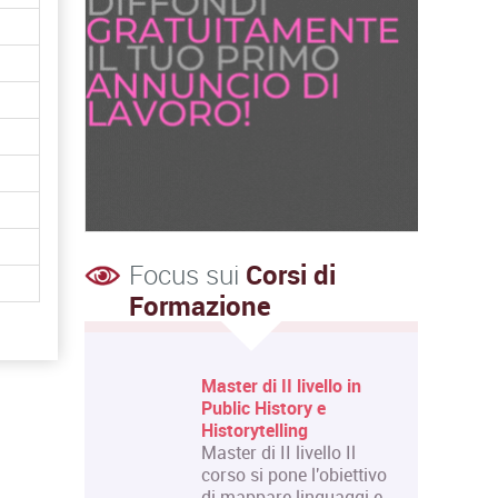
Focus sui
Corsi di
Formazione
vello in
Corso Fashion Design
 e
Diploma Accademico di
Primo Livello - Laurea
ello Il
Triennale in Fashion
l'obiettivo
Design, titolo…
nguaggi e