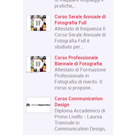
Corso Triennale di
Restauro del Materiale
Annuale di
Cartaceo
ll
La Qualifica formata dal
requenza Il
corso è quella di
Annuale di
Tecnico del Restauro di
l è
Beni Culturali…
Master in
ionale
Organizzazione degli
otografia
Eventi dell'Arte e dello
Formazione
Spettacolo
 in
Il Master rilascia un
erito. Il
Diploma in
pone…
Organizzazione degli
Eventi dell'Arte e dello…
nication
Master in Gestione e
demico di
Innovazione delle
 - Laurea
Attività Museali
Il Master in Gestione e
n Design,
Innovazione delle
Attività Museali rilascia