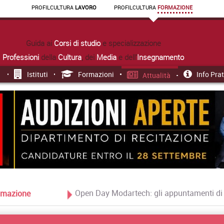
PROFIL
CULTURA
LAVORO
PROFIL
CULTURA
FORMAZIONE
Guida ai
Corsi di studio
e specializzazione
Professioni
della
Cultura
, dei
Media
e dell'
Insegnamento
Istituti
Formazioni
Info Pra
Attualità
Open Day Modartech: gli appuntamenti d
Formazione