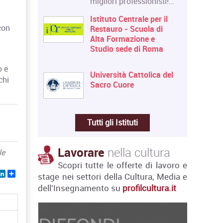
migliori professionisti!…
a
Istituto Centrale per il
 con
Restauro - Scuola di
Alta Formazione e
Studio sede di Roma
o e
Università Cattolica del
chi
Sacro Cuore
Tutti gli Istituti
Lavorare
nella cultura
le
Scopri tutte le offerte di lavoro e
ebook
witter
LinkedIn
Share
stage nei settori della Cultura, Media e
dell'Insegnamento su
profilcultura.it