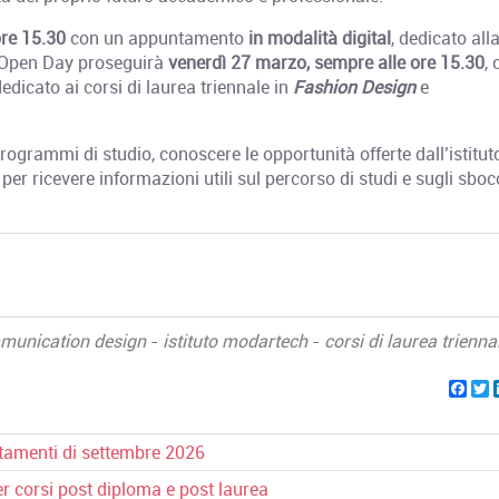
ore 15.30
con un appuntamento
in modalità digital
, dedicato all
. L’Open Day proseguirà
venerdì 27 marzo, sempre alle ore 15.30
,
dedicato ai corsi di laurea triennale in
Fashion Design
e
rogrammi di studio, conoscere le opportunità offerte dall’istitut
er ricevere informazioni utili sul percorso di studi e sugli sboc
munication design
-
istituto modartech
-
corsi di laurea trienna
Fac
T
tamenti di settembre 2026
r corsi post diploma e post laurea