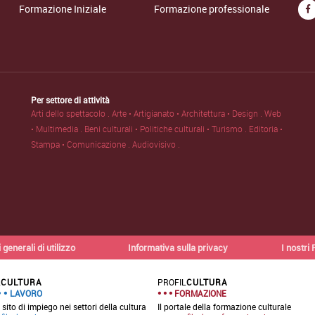
Formazione Iniziale
Formazione professionale
Per settore di attività
Arti dello spettacolo .
Arte • Artigianato • Architettura • Design .
Web
• Multimedia .
Beni culturali • Politiche culturali • Turismo .
Editoria •
Stampa • Comunicazione .
Audiovisivo .
 generali di utilizzo
Informativa sulla privacy
I nostri 
L
CULTURA
PROFIL
CULTURA
LAVORO
FORMAZIONE
 sito di impiego nei settori della cultura
Il portale della formazione culturale