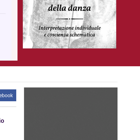
cebook
io