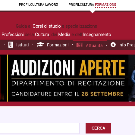
PROFIL
CULTURA
LAVORO
PROFIL
CULTURA
FORMAZIONE
Guida ai
Corsi di studio
e specializzazione
Professioni
della
Cultura
, dei
Media
e dell'
Insegnamento
Istituti
Formazioni
Info Pra
Attualità
CERCA