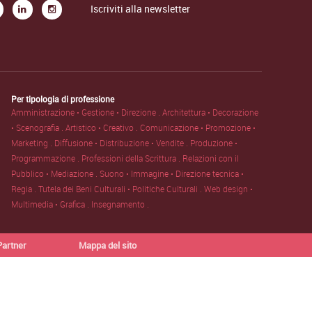
Iscriviti alla newsletter
Per tipologia di professione
Amministrazione • Gestione • Direzione .
Architettura • Decorazione
• Scenografia .
Artistico • Creativo .
Comunicazione • Promozione •
Marketing .
Diffusione • Distribuzione • Vendite .
Produzione •
Programmazione .
Professioni della Scrittura .
Relazioni con il
Pubblico • Mediazione .
Suono • Immagine • Direzione tecnica •
Regia .
Tutela dei Beni Culturali • Politiche Culturali .
Web design •
Multimedia • Grafica .
Insegnamento .
Partner
Mappa del sito