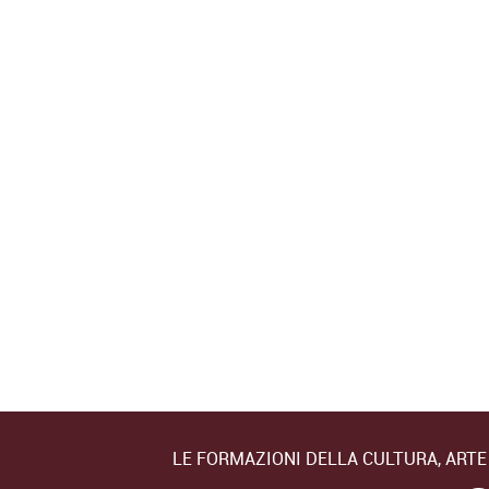
interpretazione
Innovazione delle
Open badge dig
Attività Museali rilascia
Attestato di
un Diploma in…
partecipazione
rilasciato da U
Cattoloca…
Corso Online d
Registrar di Op
Il Corso intend
ai partecipanti
conoscenza
approfondita d
compiti…
LE FORMAZIONI DELLA CULTURA, ART