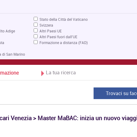
Stato della Città del Vaticano
Svizzera
lto Adige
Altri Paesi UE
Altri Paesi fuori dall'UE
sta
Formazione a distanza (FAD)
a di San Marino
La tua ricerca
Formazione
Trovaci su fa
scari Venezia > Master MaBAC: inizia un nuovo viagg