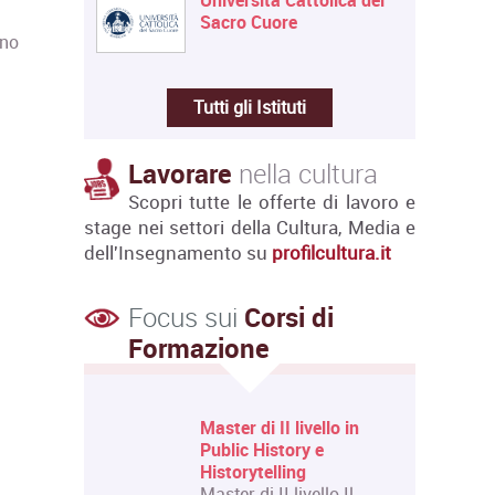
Università Cattolica del
Sacro Cuore
 no
Tutti gli Istituti
Lavorare
nella cultura
Scopri tutte le offerte di lavoro e
stage nei settori della Cultura, Media e
dell'Insegnamento su
profilcultura.it
Focus sui
Corsi di
Formazione
 Livello
Master di II livello in
 e Design
Public History e
Historytelling
 Livello
Master di II livello Il