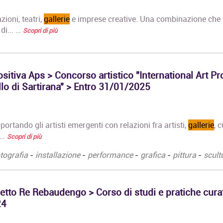
azioni, teatri,
gallerie
e imprese creative. Una combinazione che
di... …
Scopri di più
itiva Aps > Concorso artistico "International Art Pr
lo di Sartirana" > Entro 31/01/2025
ortando gli artisti emergenti con relazioni fra artisti,
gallerie
, 
 …
Scopri di più
tografia
-
installazione
-
performance
-
grafica
-
pittura
-
scult
tto Re Rebaudengo > Corso di studi e pratiche curat
24