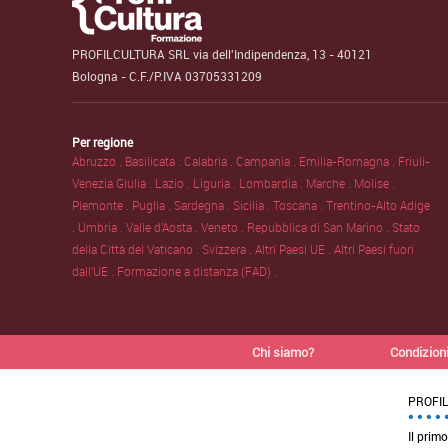
PROFILCULTURA SRL via dell'Indipendenza, 13 - 40121
Bologna - C.F./P.IVA 03705331209
Per regione
Abruzzo .
Basilicata .
Calabria .
Campania .
Emilia-Romagna .
Friuli-
Venezia Giulia .
Lazio .
Liguria .
Lombardia .
Marche .
Molise .
Piemonte .
Puglia .
Sardegna .
Sicilia .
Toscana .
Trentino-Alto Adige
.
Umbria .
Valle d'Aosta .
Veneto .
Repubblica di San Marino .
Stato
della Città del Vaticano .
Svizzera .
Altri Paesi UE .
Altri Paesi fuori
dall'UE .
Formazione a distanza (FAD) .
Chi siamo?
Condizioni
PROFI
Il primo