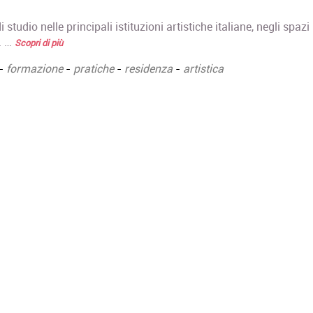
di studio nelle principali istituzioni artistiche italiane, negli spazi
. …
Scopri di più
-
formazione
-
pratiche
-
residenza
-
artistica
Corso Fashion Design
Master di Primo
Diploma Accademico di
in Architettura
Primo Livello - Laurea
sostenibile
Triennale in Fashion
Master di Primo