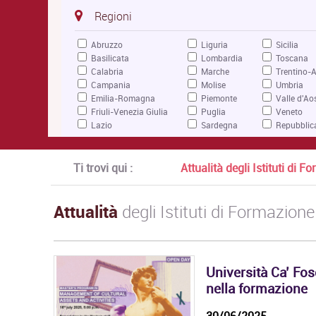
Regioni
Abruzzo
Liguria
Sicilia
Basilicata
Lombardia
Toscana
Calabria
Marche
Trentino-A
Campania
Molise
Umbria
Emilia-Romagna
Piemonte
Valle d'Ao
Friuli-Venezia Giulia
Puglia
Veneto
Lazio
Sardegna
Repubblic
Ti trovi qui :
Attualità degli Istituti di 
Attualità
degli Istituti di Formazione
Università Ca’ Fo
nella formazione
30/06/2025