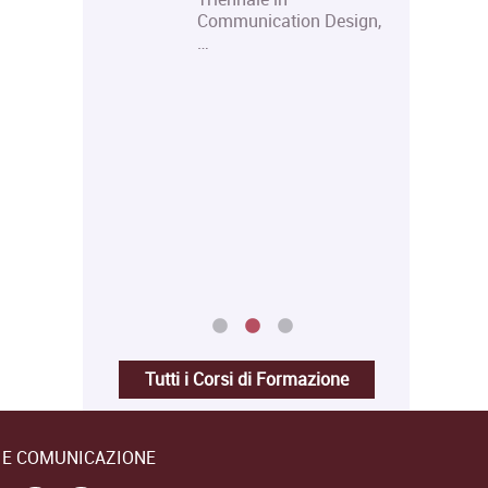
 teatrale
Communication Design,
itale e
…
niversità
i
ere d'Arte
e fornire
 una
ei
Tutti i Corsi di Formazione
E E COMUNICAZIONE