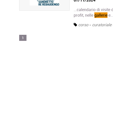
...calendario di visite 
profit, nelle
gallerie
e..
corso
-
curatoriale
1