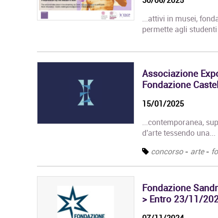
...attivi in musei, fond
permette agli studenti 
Associazione Expos
Fondazione Castel
15/01/2025
...contemporanea, supp
d'arte tessendo una...
concorso
-
arte
-
fo
Fondazione Sandre
> Entro 23/11/20
07/11/2024