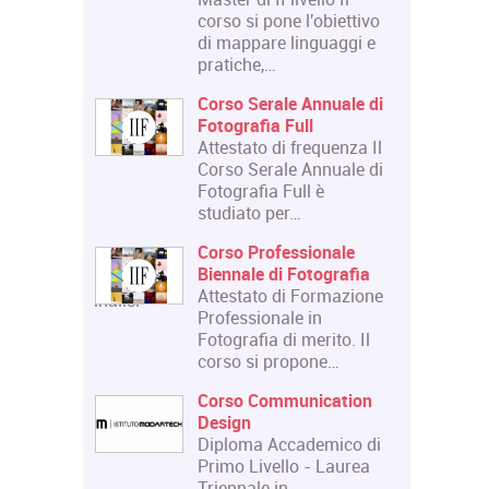
 riguarda
corso si pone l'obiettivo
Courses":
di mappare linguaggi e
pratiche,…
lazione:
Corso Serale Annuale di
la di
Fotografia Full
i
Attestato di frequenza Il
tecniche
Corso Serale Annuale di
Fotografia Full è
 ed
studiato per…
bolico
Corso Professionale
Biennale di Fotografia
Attestato di Formazione
.com/corso/analisi-
Professionale in
franco-
Fotografia di merito. Il
corso si propone…
n scena.
Corso Communication
 e scena:
Design
uripide.
Diploma Accademico di
 di
Primo Livello - Laurea
Triennale in