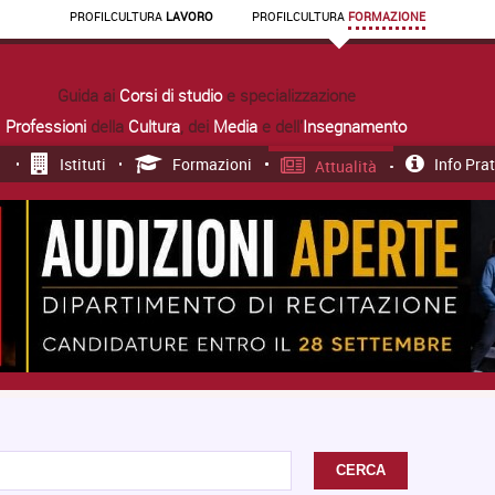
PROFIL
CULTURA
LAVORO
PROFIL
CULTURA
FORMAZIONE
Guida ai
Corsi di studio
e specializzazione
Professioni
della
Cultura
, dei
Media
e dell'
Insegnamento
Istituti
Formazioni
Info Pra
Attualità
CERCA