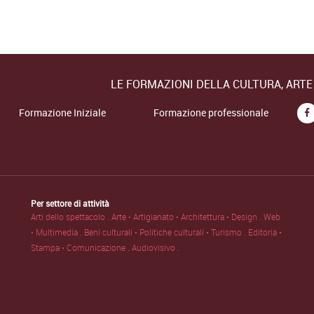
LE FORMAZIONI DELLA CULTURA, ART
Formazione Iniziale
Formazione professionale
Per settore di attività
Arti dello spettacolo .
Arte • Artigianato • Architettura • Design .
Web
• Multimedia .
Beni culturali • Politiche culturali • Turismo .
Editoria •
Stampa • Comunicazione .
Audiovisivo .