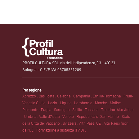
PROFILCULTURA SRL via dell'Indipendenza, 13 - 40121
Bologna - C.F./P.IVA 03705331209
Per regione
Abruzzo .
Basilicata .
Calabria .
Campania .
Emilia-Romagna .
Friuli-
Venezia Giulia .
Lazio .
Liguria .
Lombardia .
Marche .
Molise .
Piemonte .
Puglia .
Sardegna .
Sicilia .
Toscana .
Trentino-Alto Adige
.
Umbria .
Valle d'Aosta .
Veneto .
Repubblica di San Marino .
Stato
della Città del Vaticano .
Svizzera .
Altri Paesi UE .
Altri Paesi fuori
dall'UE .
Formazione a distanza (FAD) .