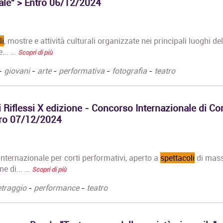
tale" > Entro 06/12/2024
li
, mostre e attività culturali organizzate nei principali luoghi del
e... …
Scopri di più
-
giovani
-
arte
-
performativa
-
fotografia
-
teatro
ri Riflessi X edizione - Concorso Internazionale di Cor
tro 07/12/2024
 internazionale per corti performativi, aperto a
spettacoli
di mas
ne di... …
Scopri di più
traggio
-
performance
-
teatro