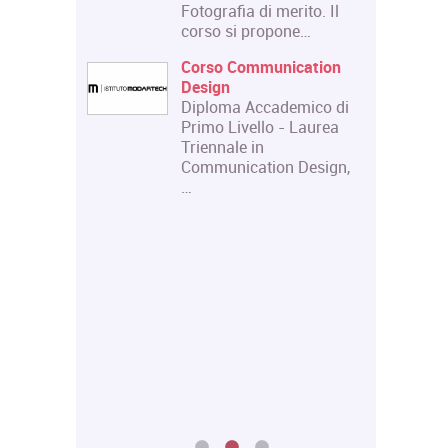
Fotografia di merito. Il
corso si propone…
n scena.
Corso Communication
 e scena:
Design
uripide.
Diploma Accademico di
 di
Primo Livello - Laurea
Triennale in
 teatrale
Communication Design,
itale e
…
niversità
i
ere d'Arte
e fornire
 una
ei