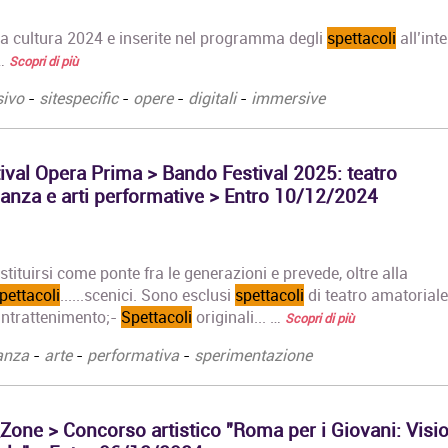
ella cultura 2024 e inserite nel programma degli
spettacoli
all’int
 …
Scopri di più
sivo
-
sitespecific
-
opere
-
digitali
-
immersive
ival Opera Prima > Bando Festival 2025: teatro
nza e arti performative > Entro 10/12/2024
ostituirsi come ponte fra le generazioni e prevede, oltre alla
pettacoli
......scenici. Sono esclusi
spettacoli
di teatro amatoriale,
 intrattenimento;-
Spettacoli
originali... …
Scopri di più
anza
-
arte
-
performativa
-
sperimentazione
Zone > Concorso artistico "Roma per i Giovani: Visio