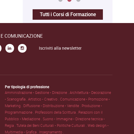
Tutti i Corsi di Formazione
E E COMUNICAZIONE
Iscriviti alla newsletter
Per tipologia di professione
Amministrazione • Gestione • Direzione .
Architettura • Decorazione
• Scenografia .
Artistico • Creativo .
Comunicazione • Promozione •
Marketing .
Diffusione • Distribuzione • Vendite .
Produzione •
Programmazione .
Professioni della Scrittura .
Relazioni con il
Pubblico • Mediazione .
Suono • Immagine • Direzione tecnica •
Regia .
Tutela dei Beni Culturali • Politiche Culturali .
Web design •
Multimedia • Grafica .
Insegnamento .