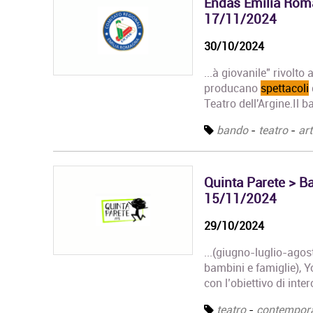
Endas Emilia Roma
17/11/2024
30/10/2024
...à giovanile" rivolto
producano
spettacoli
Teatro dell'Argine.Il
bando
-
teatro
-
art
Quinta Parete > Ba
15/11/2024
29/10/2024
...(giugno-luglio-agost
bambini e famiglie), Yo
con l’obiettivo di inte
teatro
-
contempor