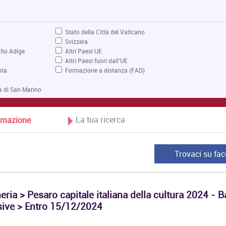
Stato della Città del Vaticano
Svizzera
lto Adige
Altri Paesi UE
Altri Paesi fuori dall'UE
sta
Formazione a distanza (FAD)
a di San Marino
La tua ricerca
Formazione
Trovaci su fa
ria > Pesaro capitale italiana della cultura 2024 - 
sive > Entro 15/12/2024