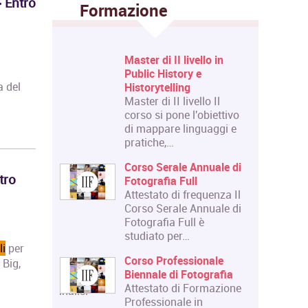
 Entro
Formazione
 Livello
Master di II livello in
 e Design
Public History e
a del
Historytelling
 Livello
Master di II livello Il
 riguarda
corso si pone l'obiettivo
Courses":
di mappare linguaggi e
pratiche,…
lazione:
Corso Serale Annuale di
tro
la di
Fotografia Full
i
Attestato di frequenza Il
tecniche
Corso Serale Annuale di
Fotografia Full è
 ed
studiato per…
li
per
bolico
Corso Professionale
 Big,
Biennale di Fotografia
Attestato di Formazione
.com/corso/analisi-
Professionale in
franco-