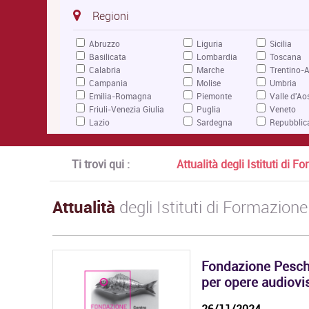
Regioni
Abruzzo
Liguria
Sicilia
Basilicata
Lombardia
Toscana
Calabria
Marche
Trentino-A
Campania
Molise
Umbria
Emilia-Romagna
Piemonte
Valle d'Ao
Friuli-Venezia Giulia
Puglia
Veneto
Lazio
Sardegna
Repubblic
Ti trovi qui :
Attualità degli Istituti di 
Attualità
degli Istituti di Formazione
Fondazione Pesche
per opere audiovi
26/11/2024