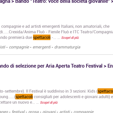
gna > Bando "Teatro: voce della società giovanile" >
Corso Fashion Design
Master di Primo
 a compagnie e ad artisti emergenti Italiani, non amatoriali, che
Diploma Accademico di
in Architettura
di......Crexida/Anima Fluò - Fienile Fluò e ITC Teatro/Compagni
Primo Livello - Laurea
sostenibile
Triennale in Fashion
Master di Primo
 bando premierà due
spettacoli
:-... …
Scopri di più
Design, titolo…
La prima parte
isti
-
compagnie
-
emergenti
-
drammaturgia
i "Foundation 
Corso Triennale di
…
Restauro del Materiale
Cartaceo
Maestria e rive
ndo di selezione per Aria Aperta Teatro Festival > En
La Qualifica formata dal
Analisi della Pa
corso è quella di
Castelfranco d
Tecnico del Restauro di
Giorgione tra 
Beni Culturali…
esecutive,
conservazione
Master in
o-settembre). Il Festival è suddiviso in 3 sezioni: Kids (
spettaco
ermetismo sim
Organizzazione degli
ung......(
spettacoli
consigliati per adolescenti e giovani adulti) e
Attestato di
Eventi dell'Arte e dello
partecipazione
rcettare un nuovo e... …
Scopri di più
Spettacolo
https://ilprato
Il Master rilascia un
aneo
-
festival
-
prosa
-
giovani
-
artisti
-
compagnie
pala-di-castel