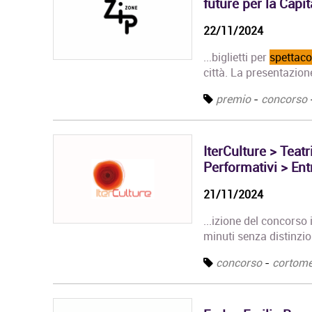
future per la Capi
22/11/2024
...biglietti per
spettaco
città. La presentazion
premio
-
concorso
IterCulture > Teat
Performativi > En
21/11/2024
...izione del concorso
minuti senza distinzio
concorso
-
cortome