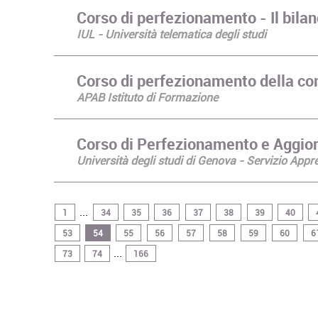
Corso di perfezionamento - Il bilan
IUL - Università telematica degli studi
Corso di perfezionamento della com
APAB Istituto di Formazione
Corso di Perfezionamento e Aggior
Università degli studi di Genova - Servizio Ap
...
1
34
35
36
37
38
39
40
53
54
55
56
57
58
59
60
6
...
73
74
166