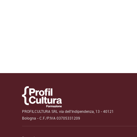
PROFILCULTURA SRL via dell'Indipendenza, 13 - 40121
Bologna - C.F./P.IVA 03705331209