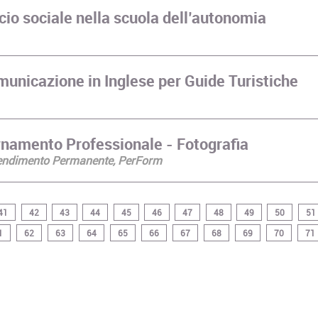
cio sociale nella scuola dell’autonomia
unicazione in Inglese per Guide Turistiche
namento Professionale - Fotografia
prendimento Permanente, PerForm
41
42
43
44
45
46
47
48
49
50
51
1
62
63
64
65
66
67
68
69
70
71