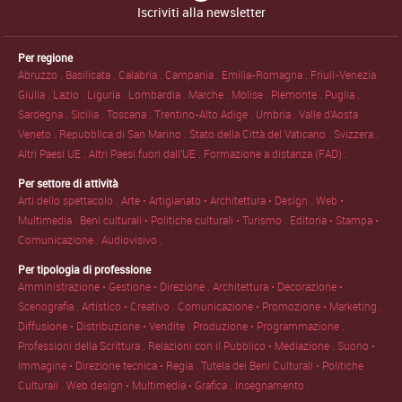
Iscriviti alla newsletter
Per regione
Abruzzo .
Basilicata .
Calabria .
Campania .
Emilia-Romagna .
Friuli-Venezia
Giulia .
Lazio .
Liguria .
Lombardia .
Marche .
Molise .
Piemonte .
Puglia .
Sardegna .
Sicilia .
Toscana .
Trentino-Alto Adige .
Umbria .
Valle d'Aosta .
Veneto .
Repubblica di San Marino .
Stato della Città del Vaticano .
Svizzera .
Altri Paesi UE .
Altri Paesi fuori dall'UE .
Formazione a distanza (FAD) .
Per settore di attività
Arti dello spettacolo .
Arte • Artigianato • Architettura • Design .
Web •
Multimedia .
Beni culturali • Politiche culturali • Turismo .
Editoria • Stampa •
Comunicazione .
Audiovisivo .
Per tipologia di professione
Amministrazione • Gestione • Direzione .
Architettura • Decorazione •
Scenografia .
Artistico • Creativo .
Comunicazione • Promozione • Marketing .
Diffusione • Distribuzione • Vendite .
Produzione • Programmazione .
Professioni della Scrittura .
Relazioni con il Pubblico • Mediazione .
Suono •
Immagine • Direzione tecnica • Regia .
Tutela dei Beni Culturali • Politiche
Culturali .
Web design • Multimedia • Grafica .
Insegnamento .