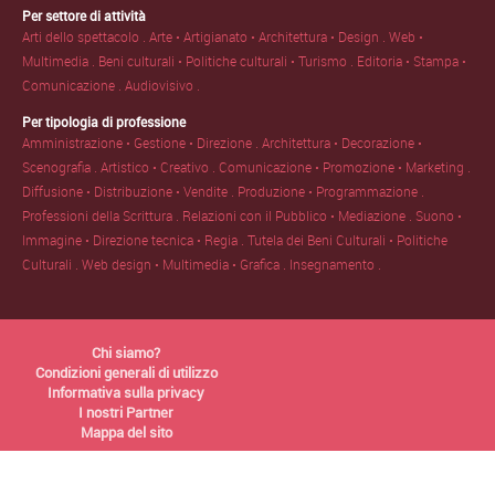
Per settore di attività
Arti dello spettacolo .
Arte • Artigianato • Architettura • Design .
Web •
Multimedia .
Beni culturali • Politiche culturali • Turismo .
Editoria • Stampa •
Comunicazione .
Audiovisivo .
Per tipologia di professione
Amministrazione • Gestione • Direzione .
Architettura • Decorazione •
Scenografia .
Artistico • Creativo .
Comunicazione • Promozione • Marketing .
Diffusione • Distribuzione • Vendite .
Produzione • Programmazione .
Professioni della Scrittura .
Relazioni con il Pubblico • Mediazione .
Suono •
Immagine • Direzione tecnica • Regia .
Tutela dei Beni Culturali • Politiche
Culturali .
Web design • Multimedia • Grafica .
Insegnamento .
Chi siamo?
Condizioni generali di utilizzo
Informativa sulla privacy
I nostri Partner
Mappa del sito