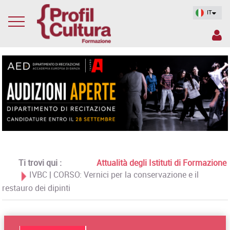
IT
Ti trovi qui :
Attualità degli Istituti di Formazione
IVBC | CORSO: Vernici per la conservazione e il
restauro dei dipinti