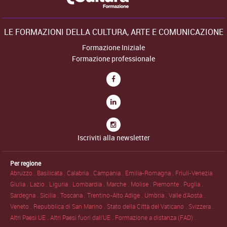
LE FORMAZIONI DELLA CULTURA, ARTE E COMUNICAZIONE
Formazione Iniziale
Formazione professionale
Iscriviti alla newsletter
Per regione
Abruzzo .
Basilicata .
Calabria .
Campania .
Emilia-Romagna .
Friuli-Venezia
Giulia .
Lazio .
Liguria .
Lombardia .
Marche .
Molise .
Piemonte .
Puglia .
Sardegna .
Sicilia .
Toscana .
Trentino-Alto Adige .
Umbria .
Valle d'Aosta .
Veneto .
Repubblica di San Marino .
Stato della Città del Vaticano .
Svizzera .
Altri Paesi UE .
Altri Paesi fuori dall'UE .
Formazione a distanza (FAD) .