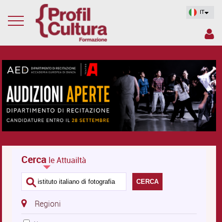
IT
Cerca
le Attuailtà
CERCA
Regioni