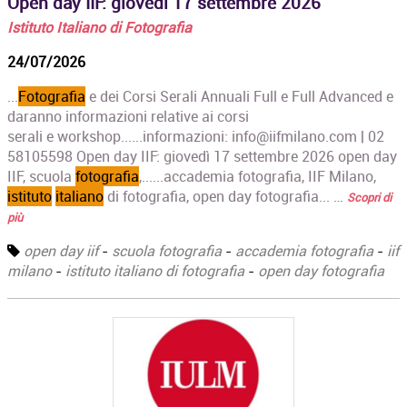
Open day IIF: giovedì 17 settembre 2026
Istituto Italiano di Fotografia
24/07/2026
...
Fotografia
e dei Corsi Serali Annuali Full e Full Advanced e
daranno informazioni relative ai corsi
serali e workshop......informazioni: info@iifmilano.com | 02
58105598 Open day IIF: giovedì 17 settembre 2026 open day
IIF, scuola
fotografia
,......accademia fotografia, IIF Milano,
istituto
italiano
di fotografia, open day fotografia... …
Scopri di
più
open day iif
-
scuola fotografia
-
accademia fotografia
-
iif
milano
-
istituto italiano di fotografia
-
open day fotografia