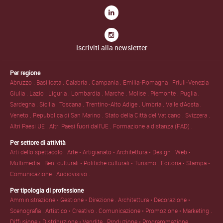
Iscriviti alla newsletter
Per regione
Abruzzo .
Basilicata .
Calabria .
Campania .
Emilia-Romagna .
Friuli-Venezia
Giulia .
Lazio .
Liguria .
Lombardia .
Marche .
Molise .
Piemonte .
Puglia .
Sardegna .
Sicilia .
Toscana .
Trentino-Alto Adige .
Umbria .
Valle d'Aosta .
Veneto .
Repubblica di San Marino .
Stato della Città del Vaticano .
Svizzera .
Altri Paesi UE .
Altri Paesi fuori dall'UE .
Formazione a distanza (FAD) .
Per settore di attività
Arti dello spettacolo .
Arte • Artigianato • Architettura • Design .
Web •
Multimedia .
Beni culturali • Politiche culturali • Turismo .
Editoria • Stampa •
Comunicazione .
Audiovisivo .
Per tipologia di professione
Amministrazione • Gestione • Direzione .
Architettura • Decorazione •
Scenografia .
Artistico • Creativo .
Comunicazione • Promozione • Marketing .
Diffusione • Distribuzione • Vendite .
Produzione • Programmazione .