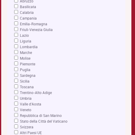
Abruzzo
Basilicata
Calabria
Campania
Emilia-Romagna
Friuli-Venezia Giulia
Lazio
Liguria
Lombardia
Marche
Molise
Piemonte
Puglia
Sardegna
Sicilia
Toscana
Trentino-Alto Adige
Umbria
Valle d'Aosta
Veneto
Repubblica di San Marino
Stato della Città del Vaticano
Svizzera
Altri Paesi UE