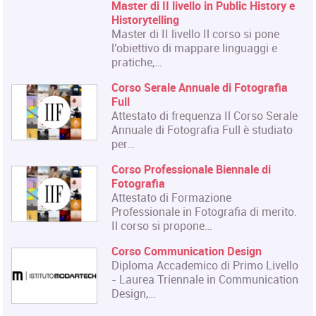
Corso Fashion Design
Diploma Accademico di Primo Livello
- Laurea Triennale in Fashion Design,
titolo…
Corso Triennale di Restauro del
Materiale Cartaceo
La Qualifica formata dal corso è
quella di Tecnico del Restauro di Beni
Culturali…
Master in Organizzazione degli
Eventi dell'Arte e dello Spettacolo
Il Master rilascia un Diploma in
Organizzazione degli Eventi dell'Arte
e dello…
Master in Gestione e Innovazione
delle Attività Museali
Il Master in Gestione e Innovazione
delle Attività Museali rilascia un
Diploma in…