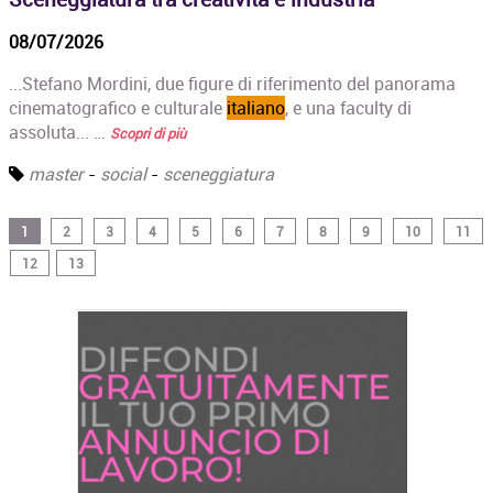
08/07/2026
...Stefano Mordini, due figure di riferimento del panorama
cinematografico e culturale
italiano
, e una faculty di
assoluta... …
Scopri di più
master
-
social
-
sceneggiatura
1
2
3
4
5
6
7
8
9
10
11
12
13