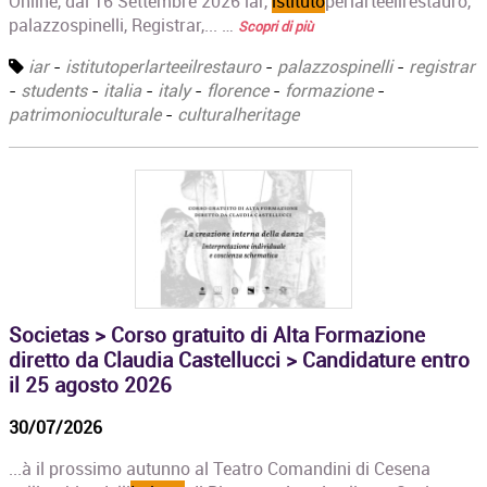
Online, dal 16 Settembre 2026 iar,
istituto
perlarteeilrestauro,
palazzospinelli, Registrar,... …
Scopri di più
iar
-
istitutoperlarteeilrestauro
-
palazzospinelli
-
registrar
-
students
-
italia
-
italy
-
florence
-
formazione
-
patrimonioculturale
-
culturalheritage
Societas > Corso gratuito di Alta Formazione
diretto da Claudia Castellucci > Candidature entro
il 25 agosto 2026
30/07/2026
...à il prossimo autunno al Teatro Comandini di Cesena