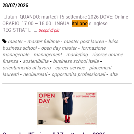
28/07/2026
...futuri. QUANDO: martedì 15 settembre 2026 DOVE: Online
ORARIO: 17.00 – 18.00 LINGUA:
italiano
e inglese
REGISTRATI... …
Scopri di più
master
-
master fulltime
-
master post laurea
-
luiss
business school
-
open day master
-
formazione
manageriale
-
management
-
marketing
-
risorse umane
-
finanza
-
sostenibilita
-
business school italia
-
orientamento al lavoro
-
career service
-
placement
-
laureati
-
neolaureati
-
opportunita professionali
-
alta