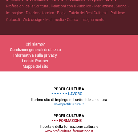
Professioni della Scrittura .
Relazioni con il Pubblico • Mediazione .
Suono •
Immagine • Direzione tecnica • Regia .
Tutela dei Beni Culturali • Politiche
Culturali .
Web design • Multimedia • Grafica .
Insegnamento .
Chi siamo?
Condizioni generali di utilizzo
Informativa sulla privacy
I nostri Partner
Mappa del sito
PROFIL
CULTURA
LAVORO
Il primo sito di impiego nei settori della cultura
www.profilcultura.it
PROFIL
CULTURA
FORMAZIONE
Il portale della formazione culturale
www.profilcultura-formazione.it