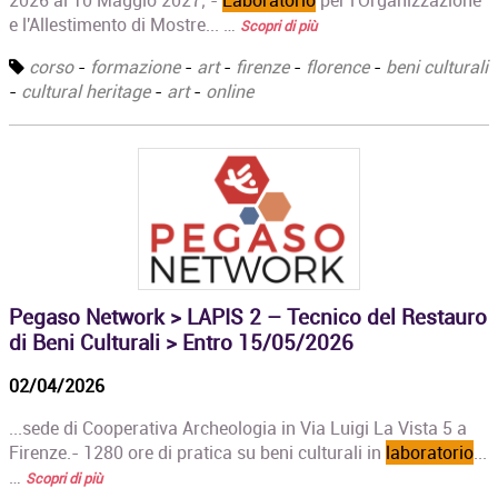
2026 al 10 Maggio 2027; -
Laboratorio
per l'Organizzazione
e l'Allestimento di Mostre... …
Scopri di più
corso
-
formazione
-
art
-
firenze
-
florence
-
beni culturali
-
cultural heritage
-
art
-
online
Pegaso Network > LAPIS 2 – Tecnico del Restauro
di Beni Culturali > Entro 15/05/2026
02/04/2026
...sede di Cooperativa Archeologia in Via Luigi La Vista 5 a
Firenze.- 1280 ore di pratica su beni culturali in
laboratorio
...
…
Scopri di più