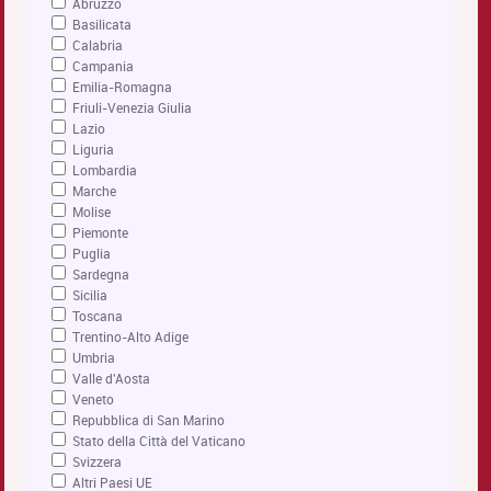
Abruzzo
Basilicata
Calabria
Campania
Emilia-Romagna
Friuli-Venezia Giulia
Lazio
Liguria
Lombardia
Marche
Molise
Piemonte
Puglia
Sardegna
Sicilia
Toscana
Trentino-Alto Adige
Umbria
Valle d'Aosta
Veneto
Repubblica di San Marino
Stato della Città del Vaticano
Svizzera
Altri Paesi UE