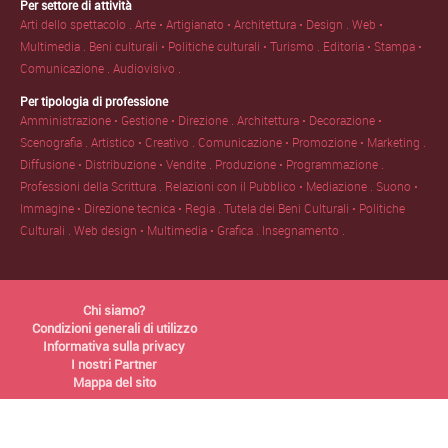
Per settore di attività
Arti dello spettacolo .
Arte • Artigianato • Architettura • Design .
Web •
Multimedia .
Beni culturali • Politiche culturali • Turismo .
Editoria • Stampa •
Comunicazione .
Audiovisivo .
Per tipologia di professione
Amministrazione • Gestione • Direzione .
Architettura • Decorazione •
Scenografia .
Artistico • Creativo .
Comunicazione • Promozione • Marketing .
Diffusione • Distribuzione • Vendite .
Produzione • Programmazione .
Professioni della Scrittura .
Relazioni con il Pubblico • Mediazione .
Suono •
Immagine • Direzione tecnica • Regia .
Tutela dei Beni Culturali • Politiche
Culturali .
Web design • Multimedia • Grafica .
Insegnamento .
Chi siamo?
Condizioni generali di utilizzo
Informativa sulla privacy
I nostri Partner
Mappa del sito