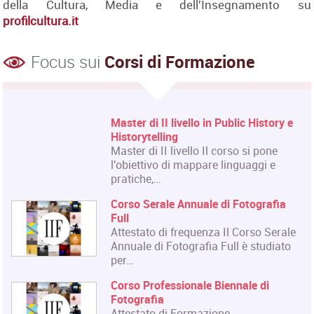
della Cultura, Media e dell'Insegnamento su
profilcultura.it
Focus sui
Corsi di Formazione
e
Corso Fashion Design
Diploma Accademico di Primo Livello
- Laurea Triennale in Fashion Design,
titolo…
Corso Triennale di Restauro del
Materiale Cartaceo
La Qualifica formata dal corso è
le
quella di Tecnico del Restauro di Beni
o
Culturali…
Master in Organizzazione degli
Eventi dell'Arte e dello Spettacolo
Il Master rilascia un Diploma in
Organizzazione degli Eventi dell'Arte