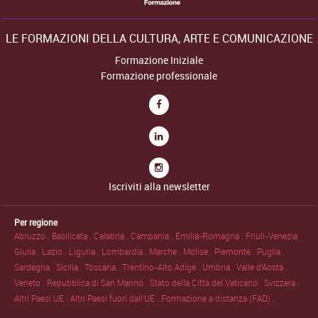
LE FORMAZIONI DELLA CULTURA, ARTE E COMUNICAZIONE
Formazione Iniziale
Formazione professionale
Iscriviti alla newsletter
Per regione
Abruzzo .
Basilicata .
Calabria .
Campania .
Emilia-Romagna .
Friuli-Venezia
Giulia .
Lazio .
Liguria .
Lombardia .
Marche .
Molise .
Piemonte .
Puglia .
Sardegna .
Sicilia .
Toscana .
Trentino-Alto Adige .
Umbria .
Valle d'Aosta .
Veneto .
Repubblica di San Marino .
Stato della Città del Vaticano .
Svizzera .
Altri Paesi UE .
Altri Paesi fuori dall'UE .
Formazione a distanza (FAD) .