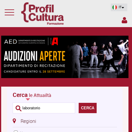
IT
Cerca
le Attuailtà
CERCA
Regioni