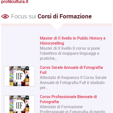
profilcultura.it
Focus sui
Corsi di Formazione
Corso Fashion Design
Diploma Accademico di Primo Livello
- Laurea Triennale in Fashion Design,
titolo…
Corso Triennale di Restauro del
Materiale Cartaceo
La Qualifica formata dal corso è
quella di Tecnico del Restauro di Beni
Culturali…
Master in Organizzazione degli
Eventi dell'Arte e dello Spettacolo
Il Master rilascia un Diploma in
Organizzazione degli Eventi dell'Arte
e dello…