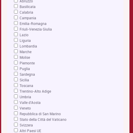
Abruzzo
Basilicata
Calabria
Campania
Emilia-Romagna
Friuli-Venezia Giulia
Lazio
Liguria
Lombardia
Marche
Molise
Piemonte
Puglia
Sardegna
Sicilia
Toscana
Trentino-Alto Adige
Umbria
Valle d'Aosta
Veneto
Repubblica di San Marino
Stato della Città del Vaticano
Svizzera
Altri Paesi UE