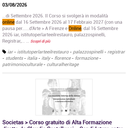
03/08/2026
...di Settembre 2026. Il Corso si svolgerà in modalità
online
dal 16 Settembre 2026 al 17 Febbraio 2027 (con una
pausa per......d'Arte > A Firenze e
Online
, dal 16 Settembre
2026 iar, istitutoperlarteeilrestauro, palazzospinelli,
Registrar,... …
Scopri di più
iar
-
istitutoperlarteeilrestauro
-
palazzospinelli
-
registrar
-
students
-
italia
-
italy
-
florence
-
formazione
-
patrimonioculturale
-
culturalheritage
Societas > Corso gratuito di Alta Formazione