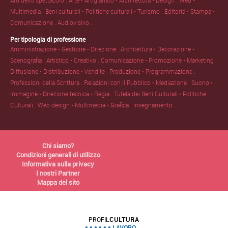
Arti dello spettacolo .
Arte • Artigianato • Architettura • Design .
Web •
Multimedia .
Beni culturali • Politiche culturali • Turismo .
Editoria • Stampa •
Comunicazione .
Audiovisivo .
Per tipologia di professione
Amministrazione • Gestione • Direzione .
Architettura • Decorazione •
Scenografia .
Artistico • Creativo .
Comunicazione • Promozione • Marketing .
Diffusione • Distribuzione • Vendite .
Produzione • Programmazione .
Professioni della Scrittura .
Relazioni con il Pubblico • Mediazione .
Suono •
Immagine • Direzione tecnica • Regia .
Tutela dei Beni Culturali • Politiche
Culturali .
Web design • Multimedia • Grafica .
Insegnamento .
Chi siamo?
Condizioni generali di utilizzo
Informativa sulla privacy
I nostri Partner
Mappa del sito
PROFIL
CULTURA
LAVORO