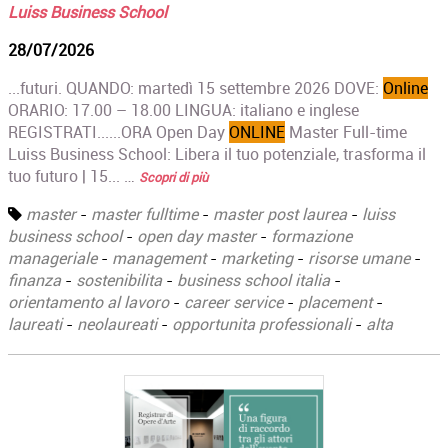
Luiss Business School
28/07/2026
...futuri. QUANDO: martedì 15 settembre 2026 DOVE:
Online
ORARIO: 17.00 – 18.00 LINGUA: italiano e inglese
REGISTRATI......ORA Open Day
ONLINE
Master Full-time
Luiss Business School: Libera il tuo potenziale, trasforma il
tuo futuro | 15... …
Scopri di più
master
-
master fulltime
-
master post laurea
-
luiss
business school
-
open day master
-
formazione
manageriale
-
management
-
marketing
-
risorse umane
-
finanza
-
sostenibilita
-
business school italia
-
orientamento al lavoro
-
career service
-
placement
-
laureati
-
neolaureati
-
opportunita professionali
-
alta