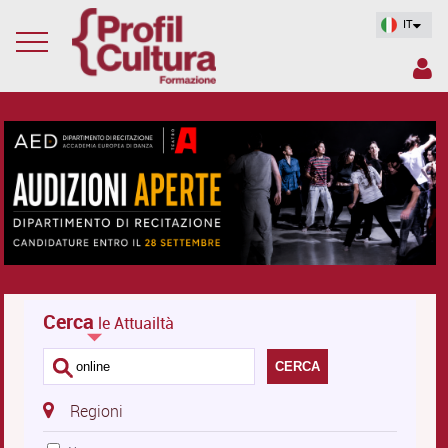
IT
Cerca
le Attuailtà
CERCA
Regioni