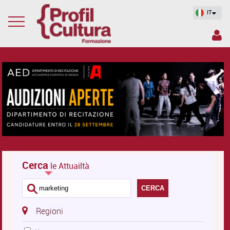
IT
Cerca
le Attuailtà
CERCA
Regioni