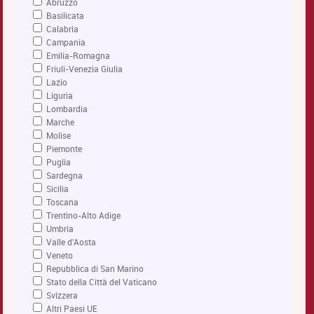
Abruzzo
Basilicata
Calabria
Campania
Emilia-Romagna
Friuli-Venezia Giulia
Lazio
Liguria
Lombardia
Marche
Molise
Piemonte
Puglia
Sardegna
Sicilia
Toscana
Trentino-Alto Adige
Umbria
Valle d'Aosta
Veneto
Repubblica di San Marino
Stato della Città del Vaticano
Svizzera
Altri Paesi UE