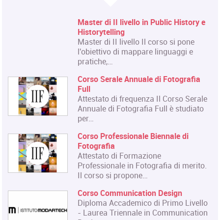
ic History e
Corso Fashion Design
Diploma Accademico di Primo
o si pone
- Laurea Triennale in Fashio
guaggi e
titolo…
Corso Triennale di Restauro 
otografia
Materiale Cartaceo
La Qualifica formata dal cor
Corso Serale
quella di Tecnico del Restaur
 è studiato
Culturali…
Master in Organizzazione de
ale di
Eventi dell'Arte e dello Spett
Il Master rilascia un Diploma
Organizzazione degli Eventi d
a di merito.
e dello…
Master in Gestione e Innova
sign
delle Attività Museali
imo Livello
Il Master in Gestione e Inno
mmunication
delle Attività Museali rilasci