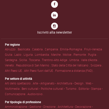
Iscriviti alla newsletter
Per regione
Abruzzo .
Basilicata .
Calabria .
Campania .
Emilia-Romagna .
Friuli-Venezia
Giulia .
Lazio .
Liguria .
Lombardia .
Marche .
Molise .
Piemonte .
Puglia .
Sardegna .
Sicilia .
Toscana .
Trentino-Alto Adige .
Umbria .
Valle d'Aosta .
Veneto .
Repubblica di San Marino .
Stato della Città del Vaticano .
Svizzera .
Altri Paesi UE .
Altri Paesi fuori dall'UE .
Formazione a distanza (FAD) .
Per settore di attività
Arti dello spettacolo .
Arte • Artigianato • Architettura • Design .
Web •
Multimedia .
Beni culturali • Politiche culturali • Turismo .
Editoria • Stampa •
Comunicazione .
Audiovisivo .
Per tipologia di professione
Amministrazione • Gestione • Direzione .
Architettura • Decorazione •