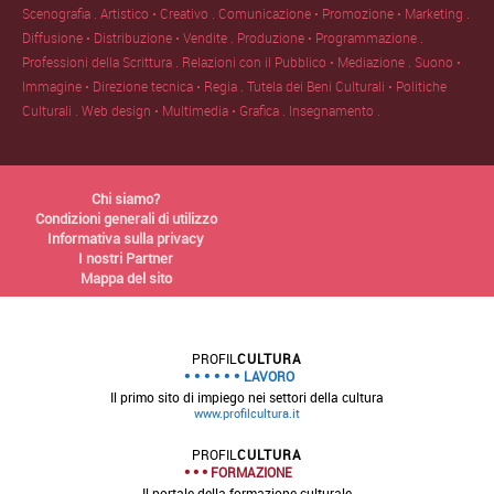
Scenografia .
Artistico • Creativo .
Comunicazione • Promozione • Marketing .
Diffusione • Distribuzione • Vendite .
Produzione • Programmazione .
Professioni della Scrittura .
Relazioni con il Pubblico • Mediazione .
Suono •
Immagine • Direzione tecnica • Regia .
Tutela dei Beni Culturali • Politiche
Culturali .
Web design • Multimedia • Grafica .
Insegnamento .
Chi siamo?
Condizioni generali di utilizzo
Informativa sulla privacy
I nostri Partner
Mappa del sito
PROFIL
CULTURA
LAVORO
Il primo sito di impiego nei settori della cultura
www.profilcultura.it
PROFIL
CULTURA
FORMAZIONE
Il portale della formazione culturale