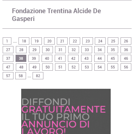
Fondazione Trentina Alcide De
Gasperi
...
1
18
19
20
21
22
23
24
25
26
27
28
29
30
31
32
33
34
35
36
37
38
39
40
41
42
43
44
45
46
47
48
49
50
51
52
53
54
55
56
...
57
58
82