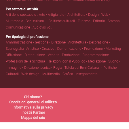
Per settore di attività
Arti dello spettacolo .
Arte • Artigianato • Architettura • Design .
Web •
Multimedia .
Beni culturali • Politiche culturali • Turismo .
Editoria • Stampa •
Comunicazione .
Audiovisivo .
Per tipologia di professione
Amministrazione • Gestione • Direzione .
Architettura • Decorazione •
Scenografia .
Artistico • Creativo .
Comunicazione • Promozione • Marketing .
Diffusione • Distribuzione • Vendite .
Produzione • Programmazione .
Professioni della Scrittura .
Relazioni con il Pubblico • Mediazione .
Suono •
Immagine • Direzione tecnica • Regia .
Tutela dei Beni Culturali • Politiche
Culturali .
Web design • Multimedia • Grafica .
Insegnamento .
Chi siamo?
Condizioni generali di utilizzo
Informativa sulla privacy
I nostri Partner
Mappa del sito