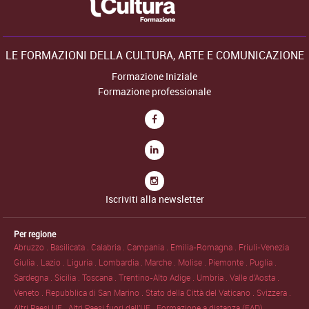
LE FORMAZIONI DELLA CULTURA, ARTE E COMUNICAZIONE
Formazione Iniziale
Formazione professionale
Iscriviti alla newsletter
Per regione
Abruzzo .
Basilicata .
Calabria .
Campania .
Emilia-Romagna .
Friuli-Venezia
Giulia .
Lazio .
Liguria .
Lombardia .
Marche .
Molise .
Piemonte .
Puglia .
Sardegna .
Sicilia .
Toscana .
Trentino-Alto Adige .
Umbria .
Valle d'Aosta .
Veneto .
Repubblica di San Marino .
Stato della Città del Vaticano .
Svizzera .
Altri Paesi UE .
Altri Paesi fuori dall'UE .
Formazione a distanza (FAD) .