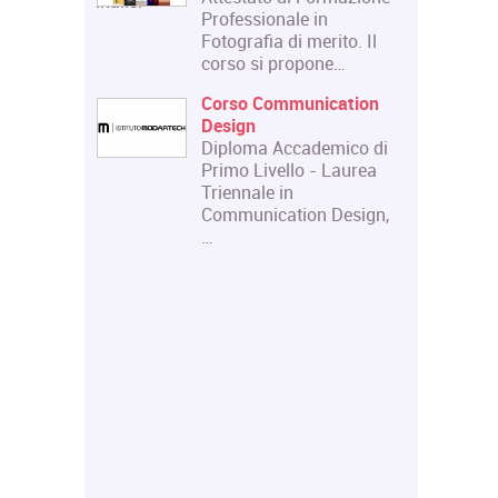
.com/corso/analisi-
Professionale in
franco-
Fotografia di merito. Il
corso si propone…
n scena.
Corso Communication
 e scena:
Design
uripide.
Diploma Accademico di
 di
Primo Livello - Laurea
Triennale in
 teatrale
Communication Design,
itale e
…
niversità
i
ere d'Arte
e fornire
 una
ei