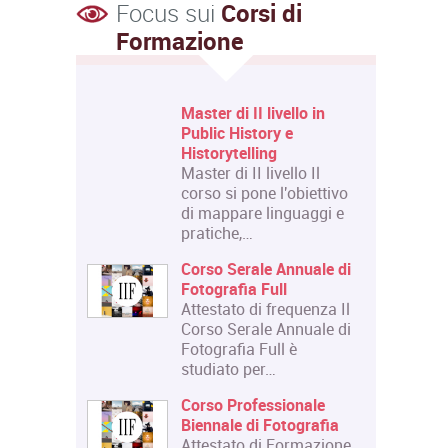
Focus sui
Corsi di
Formazione
 Livello
Master di II livello in
 e Design
Public History e
Historytelling
 Livello
Master di II livello Il
 riguarda
corso si pone l'obiettivo
Courses":
di mappare linguaggi e
pratiche,…
lazione:
Corso Serale Annuale di
la di
Fotografia Full
i
Attestato di frequenza Il
tecniche
Corso Serale Annuale di
Fotografia Full è
 ed
studiato per…
bolico
Corso Professionale
Biennale di Fotografia
Attestato di Formazione