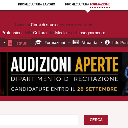
PROFIL
CULTURA
LAVORO
PROFIL
CULTURA
FORMAZIONE
Guida ai
Corsi di studio
e specializzazione
Professioni
della
Cultura
, dei
Media
e dell'
Insegnamento
Formazioni
Attualità
Info Pra
Istituti
CERCA